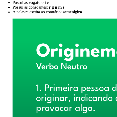
Possui as vogais:
o i e
Possui as consoantes:
r g n m s
A palavra escrita ao contrário:
somenigiro