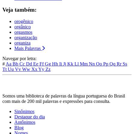
Veja também:
orogênico
orgânico
orgasmos
organização
organiza
Mais Palavras
Navegar por letra:
#
Aa
Bb
Cc
Dd
Ee
Ff
Gg
Hh
Ii
Jj
Kk
Ll
Mm
Nn
Oo
Pp
Qq
Rr
Ss
Tt
Uu
Vv
Ww
Xx
Yy
Zz
Somos uma biblioteca de palavras da língua portuguesa do Brasil
com mais de 200 mil palavras e expressões para consulta.
Sinônimos
Destaque do dia
Antônimos
Blog
Nomes