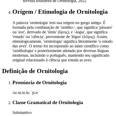
Revista Brasileira de Ornitologia, 2022
Origem / Etimologia
de
Ornitologia
A palavra 'ornitologia' tem sua origem no grego antigo. É
formada pela combinação de 'ornitho-', que significa 'pássaro'
ou 'ave', derivado de 'órnis' (ὄρνις), e '-logia', que significa
'estudo' ou 'ciência', proveniente de 'lógos' (λόγος). Assim,
etimologicamente, 'ornitologia' significa literalmente 'o estudo
das aves'. O termo foi incorporado ao latim científico como
'ornithologia' e posteriormente adotado por diversas línguas
modernas, incluindo o português, mantendo seu significado
original relacionado à ciência que estuda as aves.
Definição de
Ornitologia
Pronúncia
de
Ornitologia
/oɾ.ni.to.lo.ˈʒi.ɐ/
Classe Gramatical
de
Ornitologia
Substantivo