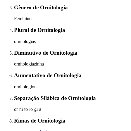
Gênero
de
Ornitologia
Feminino
Plural
de
Ornitologia
ornitologias
Diminutivo
de
Ornitologia
ornitologiazinha
Aumentativo
de
Ornitologia
ornitologiona
Separação Silábica
de
Ornitologia
or-ni-to-lo-gi-a
Rimas
de
Ornitologia