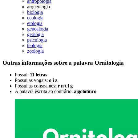
antropologia
arqueologia
biologia
ecologia
etologia
genealogia
geologia
psicologia
teologia
zoologia
Outras informações sobre
a palavra
Ornitologia
Possui:
11 letras
Possui as vogais:
o i a
Possui as consoantes:
r n t l g
A palavra escrita ao contrário:
aigolotinro