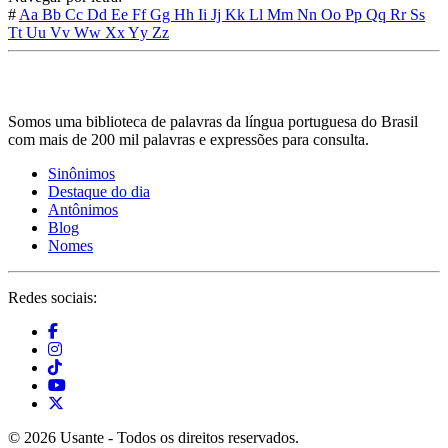
#
Aa
Bb
Cc
Dd
Ee
Ff
Gg
Hh
Ii
Jj
Kk
Ll
Mm
Nn
Oo
Pp
Qq
Rr
Ss
Tt
Uu
Vv
Ww
Xx
Yy
Zz
Somos uma biblioteca de palavras da língua portuguesa do Brasil
com mais de 200 mil palavras e expressões para consulta.
Sinônimos
Destaque do dia
Antônimos
Blog
Nomes
Redes sociais:
© 2026 Usante - Todos os direitos reservados.