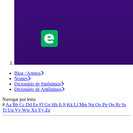
Blog / Artigos
Nomes
Dicionário de Sinônimos
Dicionário de Antônimos
Navegar por letra:
#
Aa
Bb
Cc
Dd
Ee
Ff
Gg
Hh
Ii
Jj
Kk
Ll
Mm
Nn
Oo
Pp
Qq
Rr
Ss
Tt
Uu
Vv
Ww
Xx
Yy
Zz