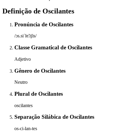
Definição de
Oscilantes
Pronúncia
de
Oscilantes
/ɔs.siˈlɐ̃.tʃis/
Classe Gramatical
de
Oscilantes
Adjetivo
Gênero
de
Oscilantes
Neutro
Plural
de
Oscilantes
oscilantes
Separação Silábica
de
Oscilantes
os-ci-lan-tes