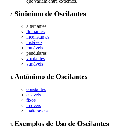
que variam entre extremos.
Sinônimo
de
Oscilantes
alternantes
flutuantes
inconstantes
instáveis
mutáveis
pendulares
vacilantes
variáveis
Antônimo
de
Oscilantes
constantes
estaveis
fixos
imoveis
inalteraveis
Exemplos de Uso
de Oscilantes