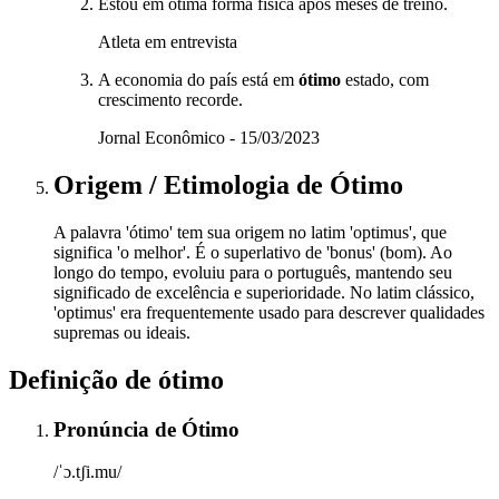
Estou em ótima forma física após meses de treino.
Atleta em entrevista
A economia do país está em
ótimo
estado, com
crescimento recorde.
Jornal Econômico - 15/03/2023
Origem / Etimologia
de
Ótimo
A palavra 'ótimo' tem sua origem no latim 'optimus', que
significa 'o melhor'. É o superlativo de 'bonus' (bom). Ao
longo do tempo, evoluiu para o português, mantendo seu
significado de excelência e superioridade. No latim clássico,
'optimus' era frequentemente usado para descrever qualidades
supremas ou ideais.
Definição de
ótimo
Pronúncia
de
Ótimo
/ˈɔ.tʃi.mu/