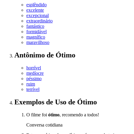
esplêndido
excelente
excepcional
extraordinário
fantástico
formidável
magnífico
maravilhoso
Antônimo
de
Ótimo
horrível
medíocre
péssimo
ruim
terrível
Exemplos de Uso
de Ótimo
O filme foi
ótimo
, recomendo a todos!
Conversa cotidiana