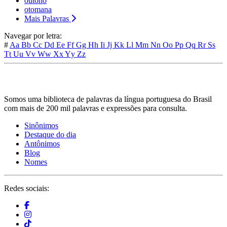
outono
otomana
Mais Palavras
Navegar por letra:
#
Aa
Bb
Cc
Dd
Ee
Ff
Gg
Hh
Ii
Jj
Kk
Ll
Mm
Nn
Oo
Pp
Qq
Rr
Ss
Tt
Uu
Vv
Ww
Xx
Yy
Zz
Somos uma biblioteca de palavras da língua portuguesa do Brasil
com mais de 200 mil palavras e expressões para consulta.
Sinônimos
Destaque do dia
Antônimos
Blog
Nomes
Redes sociais: