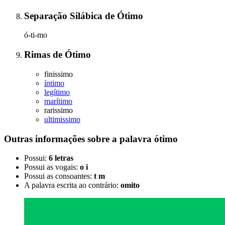
Separação Silábica
de
Ótimo
ó-ti-mo
Rimas
de
Ótimo
finissimo
íntimo
legítimo
marítimo
rarissimo
ultimissimo
Outras informações sobre
a palavra
ótimo
Possui:
6 letras
Possui as vogais:
o i
Possui as consoantes:
t m
A palavra escrita ao contrário:
omito