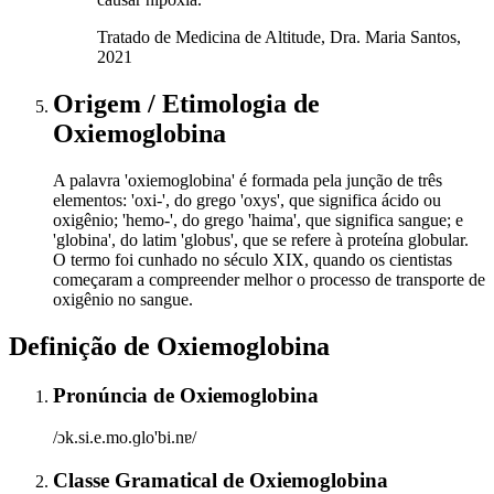
Tratado de Medicina de Altitude, Dra. Maria Santos,
2021
Origem / Etimologia
de
Oxiemoglobina
A palavra 'oxiemoglobina' é formada pela junção de três
elementos: 'oxi-', do grego 'oxys', que significa ácido ou
oxigênio; 'hemo-', do grego 'haima', que significa sangue; e
'globina', do latim 'globus', que se refere à proteína globular.
O termo foi cunhado no século XIX, quando os cientistas
começaram a compreender melhor o processo de transporte de
oxigênio no sangue.
Definição de
Oxiemoglobina
Pronúncia
de
Oxiemoglobina
/ɔk.si.e.mo.ɡlo'bi.nɐ/
Classe Gramatical
de
Oxiemoglobina