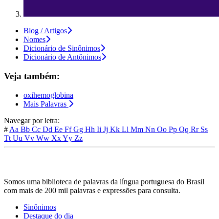
Blog / Artigos
Nomes
Dicionário de Sinônimos
Dicionário de Antônimos
Veja também:
oxihemoglobina
Mais Palavras
Navegar por letra:
#
Aa
Bb
Cc
Dd
Ee
Ff
Gg
Hh
Ii
Jj
Kk
Ll
Mm
Nn
Oo
Pp
Qq
Rr
Ss
Tt
Uu
Vv
Ww
Xx
Yy
Zz
Somos uma biblioteca de palavras da língua portuguesa do Brasil
com mais de 200 mil palavras e expressões para consulta.
Sinônimos
Destaque do dia