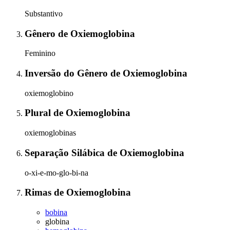
Substantivo
Gênero
de
Oxiemoglobina
Feminino
Inversão do Gênero
de
Oxiemoglobina
oxiemoglobino
Plural
de
Oxiemoglobina
oxiemoglobinas
Separação Silábica
de
Oxiemoglobina
o-xi-e-mo-glo-bi-na
Rimas
de
Oxiemoglobina
bobina
globina