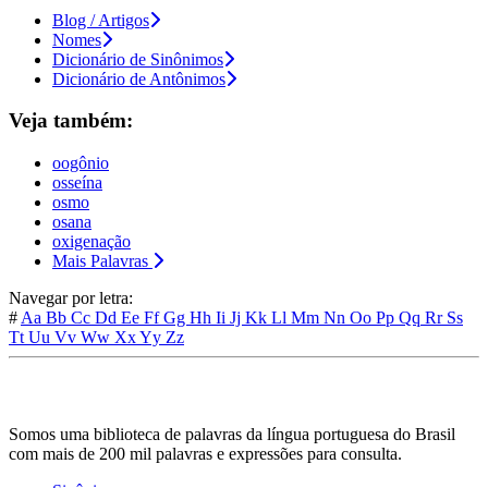
Blog / Artigos
Nomes
Dicionário de Sinônimos
Dicionário de Antônimos
Veja também:
oogônio
osseína
osmo
osana
oxigenação
Mais Palavras
Navegar por letra:
#
Aa
Bb
Cc
Dd
Ee
Ff
Gg
Hh
Ii
Jj
Kk
Ll
Mm
Nn
Oo
Pp
Qq
Rr
Ss
Tt
Uu
Vv
Ww
Xx
Yy
Zz
Somos uma biblioteca de palavras da língua portuguesa do Brasil
com mais de 200 mil palavras e expressões para consulta.