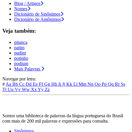
Blog / Artigos
Nomes
Dicionário de Sinônimos
Dicionário de Antônimos
Veja também:
pitança
patim
pudim
potinho
podium
Mais Palavras
Navegar por letra:
#
Aa
Bb
Cc
Dd
Ee
Ff
Gg
Hh
Ii
Jj
Kk
Ll
Mm
Nn
Oo
Pp
Qq
Rr
Ss
Tt
Uu
Vv
Ww
Xx
Yy
Zz
Somos uma biblioteca de palavras da língua portuguesa do Brasil
com mais de 200 mil palavras e expressões para consulta.
Sinônimos