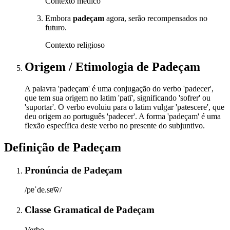
Contexto médico
Embora
padeçam
agora, serão recompensados no
futuro.
Contexto religioso
Origem / Etimologia
de
Padeçam
A palavra 'padeçam' é uma conjugação do verbo 'padecer',
que tem sua origem no latim 'patī', significando 'sofrer' ou
'suportar'. O verbo evoluiu para o latim vulgar 'patescere', que
deu origem ao português 'padecer'. A forma 'padeçam' é uma
flexão específica deste verbo no presente do subjuntivo.
Definição de
Padeçam
Pronúncia
de
Padeçam
/pɐˈde.sɐ̃w̃/
Classe Gramatical
de
Padeçam
Verbo