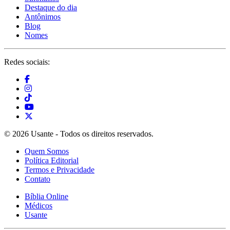
Destaque do dia
Antônimos
Blog
Nomes
Redes sociais:
© 2026 Usante - Todos os direitos reservados.
Quem Somos
Política Editorial
Termos e Privacidade
Contato
Bíblia Online
Médicos
Usante