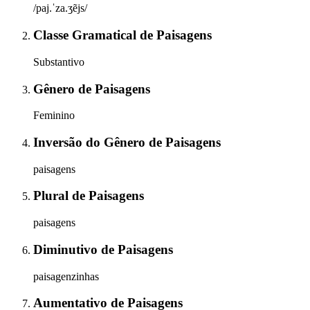
/paj.ˈza.ʒẽjs/
Classe Gramatical
de
Paisagens
Substantivo
Gênero
de
Paisagens
Feminino
Inversão do Gênero
de
Paisagens
paisagens
Plural
de
Paisagens
paisagens
Diminutivo
de
Paisagens
paisagenzinhas
Aumentativo
de
Paisagens