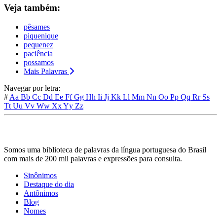
Veja também:
pêsames
piquenique
pequenez
paciência
possamos
Mais Palavras
Navegar por letra:
#
Aa
Bb
Cc
Dd
Ee
Ff
Gg
Hh
Ii
Jj
Kk
Ll
Mm
Nn
Oo
Pp
Qq
Rr
Ss
Tt
Uu
Vv
Ww
Xx
Yy
Zz
Somos uma biblioteca de palavras da língua portuguesa do Brasil
com mais de 200 mil palavras e expressões para consulta.
Sinônimos
Destaque do dia
Antônimos
Blog
Nomes