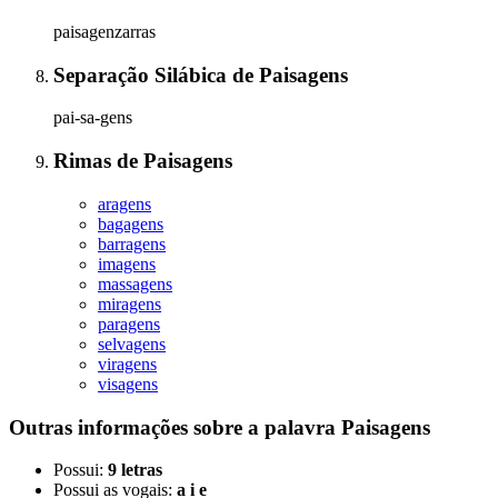
paisagenzarras
Separação Silábica
de
Paisagens
pai-sa-gens
Rimas
de
Paisagens
aragens
bagagens
barragens
imagens
massagens
miragens
paragens
selvagens
viragens
visagens
Outras informações sobre
a palavra
Paisagens
Possui:
9 letras
Possui as vogais:
a i e