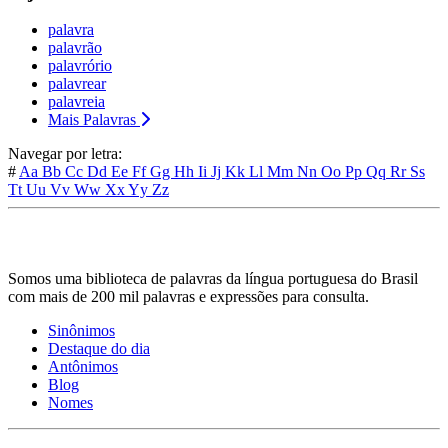
palavra
palavrão
palavrório
palavrear
palavreia
Mais Palavras
Navegar por letra:
#
Aa
Bb
Cc
Dd
Ee
Ff
Gg
Hh
Ii
Jj
Kk
Ll
Mm
Nn
Oo
Pp
Qq
Rr
Ss
Tt
Uu
Vv
Ww
Xx
Yy
Zz
Somos uma biblioteca de palavras da língua portuguesa do Brasil
com mais de 200 mil palavras e expressões para consulta.
Sinônimos
Destaque do dia
Antônimos
Blog
Nomes