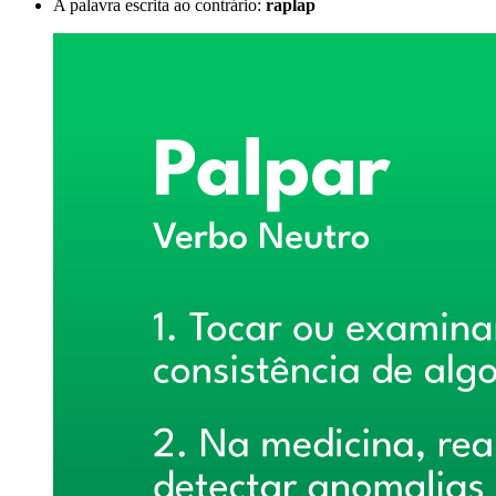
A palavra escrita ao contrário:
raplap