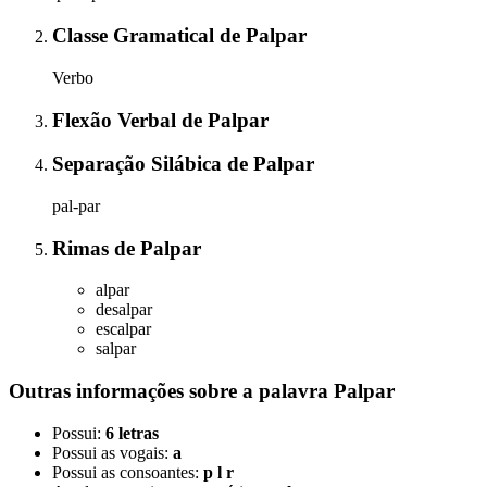
Classe Gramatical
de
Palpar
Verbo
Flexão Verbal
de
Palpar
Separação Silábica
de
Palpar
pal-par
Rimas
de
Palpar
alpar
desalpar
escalpar
salpar
Outras informações sobre
a palavra
Palpar
Possui:
6 letras
Possui as vogais:
a
Possui as consoantes:
p l r