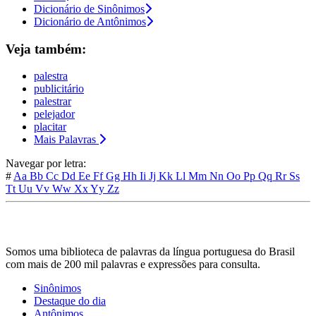
Dicionário de Sinônimos
Dicionário de Antônimos
Veja também:
palestra
publicitário
palestrar
pelejador
placitar
Mais Palavras
Navegar por letra:
#
Aa
Bb
Cc
Dd
Ee
Ff
Gg
Hh
Ii
Jj
Kk
Ll
Mm
Nn
Oo
Pp
Qq
Rr
Ss
Tt
Uu
Vv
Ww
Xx
Yy
Zz
Somos uma biblioteca de palavras da língua portuguesa do Brasil
com mais de 200 mil palavras e expressões para consulta.
Sinônimos
Destaque do dia
Antônimos