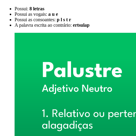
Possui:
8 letras
Possui as vogais:
a u e
Possui as consoantes:
p l s t r
A palavra escrita ao contrário:
ertsulap