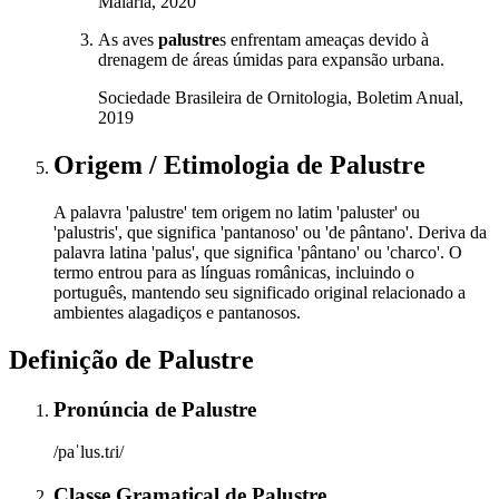
Malária, 2020
As aves
palustre
s enfrentam ameaças devido à
drenagem de áreas úmidas para expansão urbana.
Sociedade Brasileira de Ornitologia, Boletim Anual,
2019
Origem / Etimologia
de
Palustre
A palavra 'palustre' tem origem no latim 'paluster' ou
'palustris', que significa 'pantanoso' ou 'de pântano'. Deriva da
palavra latina 'palus', que significa 'pântano' ou 'charco'. O
termo entrou para as línguas românicas, incluindo o
português, mantendo seu significado original relacionado a
ambientes alagadiços e pantanosos.
Definição de
Palustre
Pronúncia
de
Palustre
/paˈlus.tɾi/
Classe Gramatical
de
Palustre