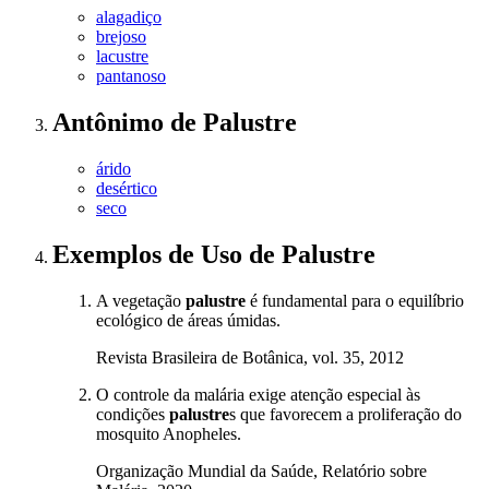
alagadiço
brejoso
lacustre
pantanoso
Antônimo
de
Palustre
árido
desértico
seco
Exemplos de Uso
de Palustre
A vegetação
palustre
é fundamental para o equilíbrio
ecológico de áreas úmidas.
Revista Brasileira de Botânica, vol. 35, 2012
O controle da malária exige atenção especial às
condições
palustre
s que favorecem a proliferação do
mosquito Anopheles.
Organização Mundial da Saúde, Relatório sobre