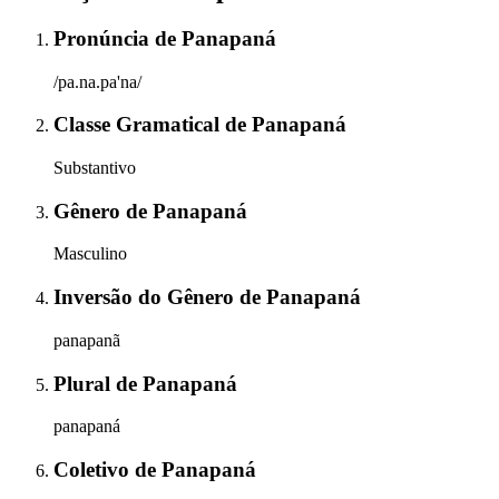
Pronúncia
de
Panapaná
/pa.na.pa'na/
Classe Gramatical
de
Panapaná
Substantivo
Gênero
de
Panapaná
Masculino
Inversão do Gênero
de
Panapaná
panapanã
Plural
de
Panapaná
panapaná
Coletivo
de
Panapaná