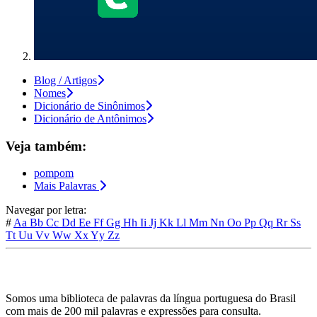
Blog / Artigos
Nomes
Dicionário de Sinônimos
Dicionário de Antônimos
Veja também:
pompom
Mais Palavras
Navegar por letra:
#
Aa
Bb
Cc
Dd
Ee
Ff
Gg
Hh
Ii
Jj
Kk
Ll
Mm
Nn
Oo
Pp
Qq
Rr
Ss
Tt
Uu
Vv
Ww
Xx
Yy
Zz
Somos uma biblioteca de palavras da língua portuguesa do Brasil
com mais de 200 mil palavras e expressões para consulta.