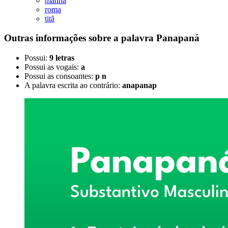
manha
roma
titã
Outras informações sobre
a palavra
Panapaná
Possui:
9 letras
Possui as vogais:
a
Possui as consoantes:
p n
A palavra escrita ao contrário:
anapanap