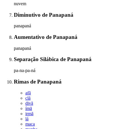
nuvem
Diminutivo
de
Panapaná
panapaná
Aumentativo
de
Panapaná
panapaná
Separação Silábica
de
Panapaná
pa-na-pa-ná
Rimas
de
Panapaná
afã
clã
divã
ímã
irmã
lá
maca