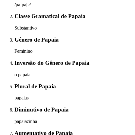
/paˈpajɐ/
Classe Gramatical
de
Papaia
Substantivo
Gênero
de
Papaia
Feminino
Inversão do Gênero
de
Papaia
o papaia
Plural
de
Papaia
papaias
Diminutivo
de
Papaia
papaiazinha
Aumentativo
de
Papaia