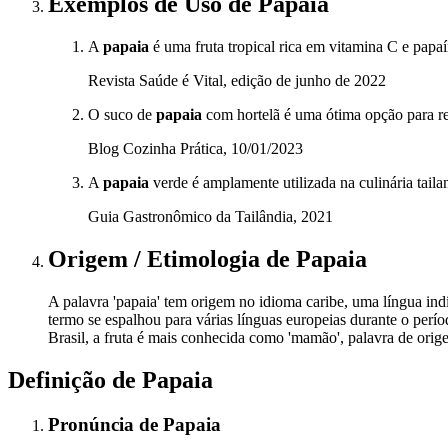
Exemplos de Uso
de Papaia
A
papaia
é uma fruta tropical rica em vitamina C e papa
Revista Saúde é Vital, edição de junho de 2022
O suco de
papaia
com hortelã é uma ótima opção para ref
Blog Cozinha Prática, 10/01/2023
A
papaia
verde é amplamente utilizada na culinária taila
Guia Gastronômico da Tailândia, 2021
Origem / Etimologia
de
Papaia
A palavra 'papaia' tem origem no idioma caribe, uma língua ind
termo se espalhou para várias línguas europeias durante o per
Brasil, a fruta é mais conhecida como 'mamão', palavra de orig
Definição de
Papaia
Pronúncia
de
Papaia