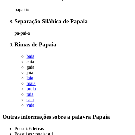
papaião
Separação Silábica
de
Papaia
pa-pai-a
Rimas
de
Papaia
baía
caia
gaia
jaia
laia
maia
praia
raia
saia
vaia
Outras informações sobre
a palavra
Papaia
Possui:
6 letras
Possui as vogais:
a i