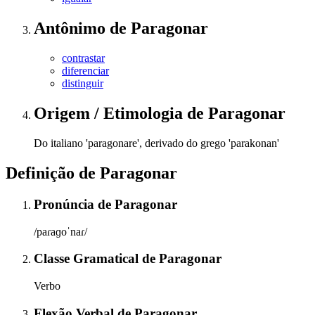
Antônimo
de
Paragonar
contrastar
diferenciar
distinguir
Origem / Etimologia
de
Paragonar
Do italiano 'paragonare', derivado do grego 'parakonan'
Definição de
Paragonar
Pronúncia
de
Paragonar
/paɾaɡoˈnaɾ/
Classe Gramatical
de
Paragonar
Verbo
Flexão Verbal
de
Paragonar