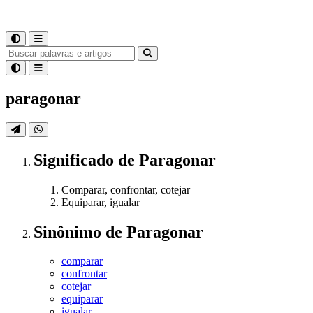
paragonar
Significado
de
Paragonar
Comparar, confrontar, cotejar
Equiparar, igualar
Sinônimo
de
Paragonar
comparar
confrontar
cotejar
equiparar
igualar