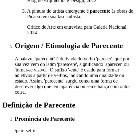
Blog de Arquitetura e Design, 2022
A pintura do artista emergente é
parecente
às obras de
Picasso em sua fase cubista.
Crítico de Arte em entrevista para Galeria Nacional,
2024
Origem / Etimologia
de
Parecente
A palavra 'parecente' é derivada do verbo 'parecer', que por
sua vez vem do latim 'parescere', significando 'aparecer' ou
'tornar-se visível'. O sufixo '-ente' é usado para formar
adjetivos a partir de verbos, indicando uma qualidade ou
estado. Assim, 'parecente' surgiu como uma forma de
descrever algo que tem aparência ou semelhança com outra
coisa.
Definição de
Parecente
Pronúncia
de
Parecente
/paɾeˈsẽtʃi/