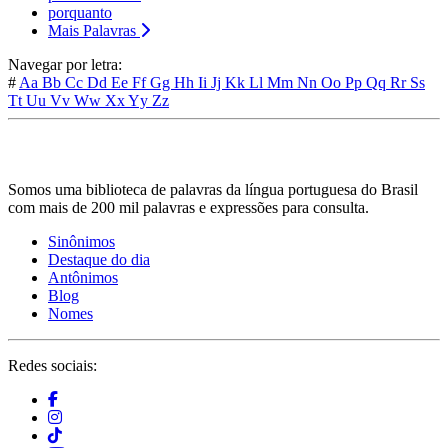
porquanto
Mais Palavras
Navegar por letra:
#
Aa
Bb
Cc
Dd
Ee
Ff
Gg
Hh
Ii
Jj
Kk
Ll
Mm
Nn
Oo
Pp
Qq
Rr
Ss
Tt
Uu
Vv
Ww
Xx
Yy
Zz
Somos uma biblioteca de palavras da língua portuguesa do Brasil
com mais de 200 mil palavras e expressões para consulta.
Sinônimos
Destaque do dia
Antônimos
Blog
Nomes
Redes sociais: