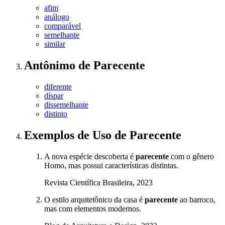
afim
análogo
comparável
semelhante
similar
Antônimo
de
Parecente
diferente
díspar
dissemelhante
distinto
Exemplos de Uso
de Parecente
A nova espécie descoberta é
parecente
com o gênero
Homo, mas possui características distintas.
Revista Científica Brasileira, 2023
O estilo arquitetônico da casa é
parecente
ao barroco,
mas com elementos modernos.