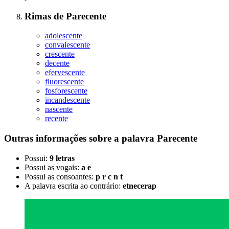
Rimas
de
Parecente
adolescente
convalescente
crescente
decente
efervescente
fluorescente
fosforescente
incandescente
nascente
recente
Outras informações sobre
a palavra
Parecente
Possui:
9 letras
Possui as vogais:
a e
Possui as consoantes:
p r c n t
A palavra escrita ao contrário:
etnecerap