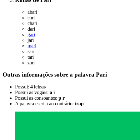
abari
cari
chari
dari
gari
jari
mari
sari
tari
zari
Outras informações sobre
a palavra
Pari
Possui:
4 letras
Possui as vogais:
a i
Possui as consoantes:
p r
A palavra escrita ao contrário:
irap