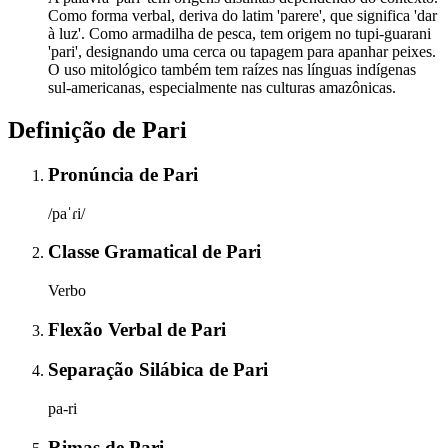
Como forma verbal, deriva do latim 'parere', que significa 'dar
à luz'. Como armadilha de pesca, tem origem no tupi-guarani
'pari', designando uma cerca ou tapagem para apanhar peixes.
O uso mitológico também tem raízes nas línguas indígenas
sul-americanas, especialmente nas culturas amazônicas.
Definição de
Pari
Pronúncia
de
Pari
/paˈɾi/
Classe Gramatical
de
Pari
Verbo
Flexão Verbal
de
Pari
Separação Silábica
de
Pari
pa-ri
Rimas
de
Pari