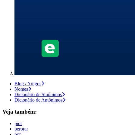
Blog / Artigos
Nomes
Dicionário de Sinônimos
Dicionário de Antônimos
Veja também:
pior
perorar
por