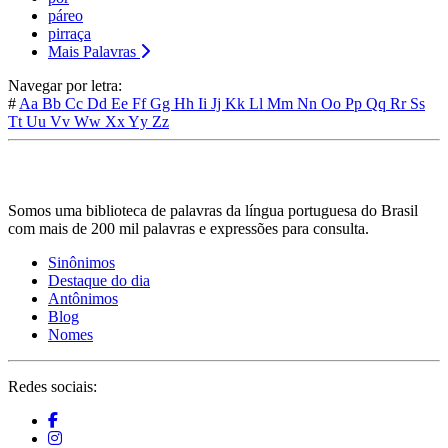
páreo
pirraça
Mais Palavras
Navegar por letra:
#
Aa
Bb
Cc
Dd
Ee
Ff
Gg
Hh
Ii
Jj
Kk
Ll
Mm
Nn
Oo
Pp
Qq
Rr
Ss
Tt
Uu
Vv
Ww
Xx
Yy
Zz
Somos uma biblioteca de palavras da língua portuguesa do Brasil
com mais de 200 mil palavras e expressões para consulta.
Sinônimos
Destaque do dia
Antônimos
Blog
Nomes
Redes sociais: