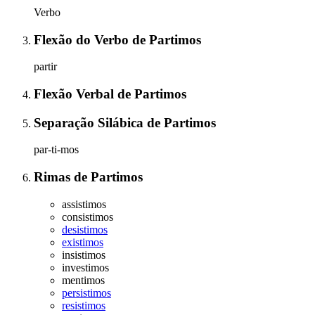
Verbo
Flexão do Verbo
de
Partimos
partir
Flexão Verbal
de
Partimos
Separação Silábica
de
Partimos
par-ti-mos
Rimas
de
Partimos
assistimos
consistimos
desistimos
existimos
insistimos
investimos
mentimos
persistimos
resistimos