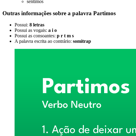
sentimos
Outras informações sobre
a palavra
Partimos
Possui:
8 letras
Possui as vogais:
a i o
Possui as consoantes:
p r t m s
A palavra escrita ao contrário:
somitrap