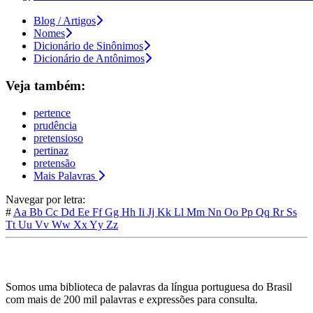
Blog / Artigos
Nomes
Dicionário de Sinônimos
Dicionário de Antônimos
Veja também:
pertence
prudência
pretensioso
pertinaz
pretensão
Mais Palavras
Navegar por letra:
#
Aa
Bb
Cc
Dd
Ee
Ff
Gg
Hh
Ii
Jj
Kk
Ll
Mm
Nn
Oo
Pp
Qq
Rr
Ss
Tt
Uu
Vv
Ww
Xx
Yy
Zz
Somos uma biblioteca de palavras da língua portuguesa do Brasil
com mais de 200 mil palavras e expressões para consulta.