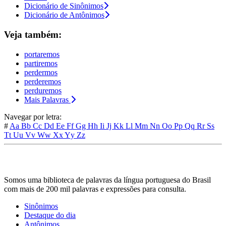
Dicionário de Sinônimos
Dicionário de Antônimos
Veja também:
portaremos
partiremos
perdermos
perderemos
perduremos
Mais Palavras
Navegar por letra:
#
Aa
Bb
Cc
Dd
Ee
Ff
Gg
Hh
Ii
Jj
Kk
Ll
Mm
Nn
Oo
Pp
Qq
Rr
Ss
Tt
Uu
Vv
Ww
Xx
Yy
Zz
Somos uma biblioteca de palavras da língua portuguesa do Brasil
com mais de 200 mil palavras e expressões para consulta.
Sinônimos
Destaque do dia
Antônimos