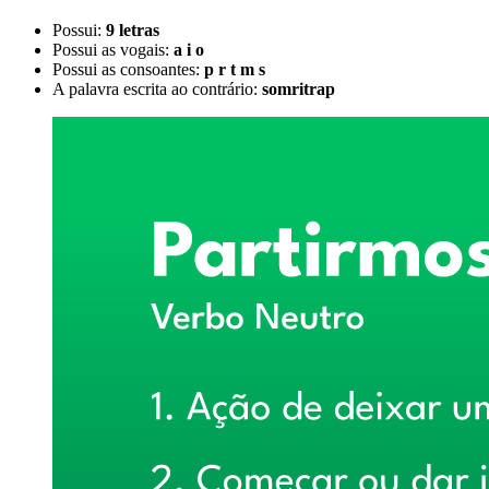
Possui:
9 letras
Possui as vogais:
a i o
Possui as consoantes:
p r t m s
A palavra escrita ao contrário:
somritrap