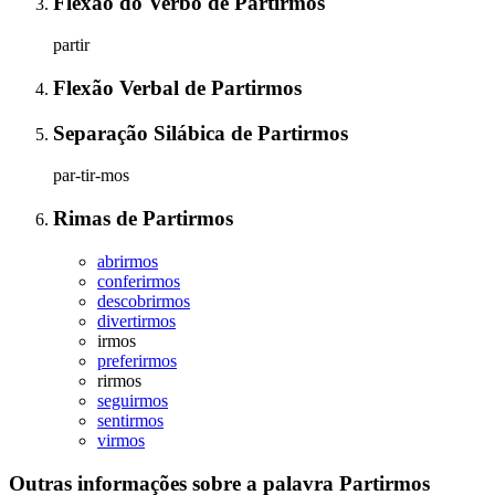
Flexão do Verbo
de
Partirmos
partir
Flexão Verbal
de
Partirmos
Separação Silábica
de
Partirmos
par-tir-mos
Rimas
de
Partirmos
abrirmos
conferirmos
descobrirmos
divertirmos
irmos
preferirmos
rirmos
seguirmos
sentirmos
virmos
Outras informações sobre
a palavra
Partirmos