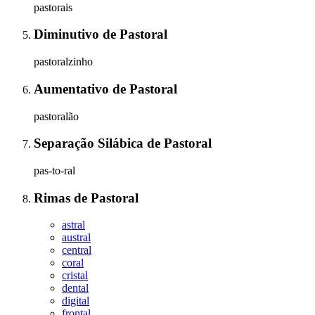
pastorais
Diminutivo
de
Pastoral
pastoralzinho
Aumentativo
de
Pastoral
pastoralão
Separação Silábica
de
Pastoral
pas-to-ral
Rimas
de
Pastoral
astral
austral
central
coral
cristal
dental
digital
frontal