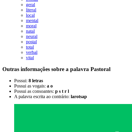
geral
literal
local
mental
moral
natal
neural
postal
total
verbal
vital
Outras informações sobre
a palavra
Pastoral
Possui:
8 letras
Possui as vogais:
a o
Possui as consoantes:
p s t r l
A palavra escrita ao contrário:
larotsap