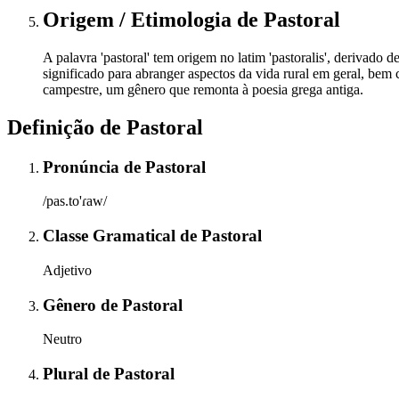
Origem / Etimologia
de
Pastoral
A palavra 'pastoral' tem origem no latim 'pastoralis', derivado d
significado para abranger aspectos da vida rural em geral, bem c
campestre, um gênero que remonta à poesia grega antiga.
Definição de
Pastoral
Pronúncia
de
Pastoral
/pas.to'ɾaw/
Classe Gramatical
de
Pastoral
Adjetivo
Gênero
de
Pastoral
Neutro
Plural
de
Pastoral