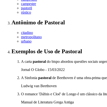
campestre
pastoril
rústico
Antônimo
de
Pastoral
citadino
metropolitano
urbano
Exemplos de Uso
de Pastoral
A carta
pastoral
do bispo abordou questões sociais urgen
Jornal O Globo - 15/03/2022
A Sinfonia
pastoral
de Beethoven é uma obra-prima que 
Ludwig van Beethoven
O romance 'Dáfnis e Cloé' de Longo é um clássico da lit
Manual de Literatura Grega Antiga