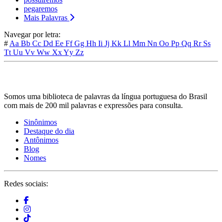
pegaremos
Mais Palavras
Navegar por letra:
#
Aa
Bb
Cc
Dd
Ee
Ff
Gg
Hh
Ii
Jj
Kk
Ll
Mm
Nn
Oo
Pp
Qq
Rr
Ss
Tt
Uu
Vv
Ww
Xx
Yy
Zz
Somos uma biblioteca de palavras da língua portuguesa do Brasil
com mais de 200 mil palavras e expressões para consulta.
Sinônimos
Destaque do dia
Antônimos
Blog
Nomes
Redes sociais: