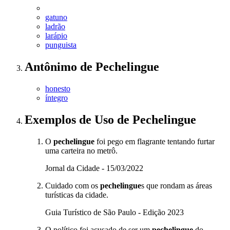
gatuno
ladrão
larápio
punguista
Antônimo
de
Pechelingue
honesto
íntegro
Exemplos de Uso
de Pechelingue
O
pechelingue
foi pego em flagrante tentando furtar
uma carteira no metrô.
Jornal da Cidade - 15/03/2022
Cuidado com os
pechelingue
s que rondam as áreas
turísticas da cidade.
Guia Turístico de São Paulo - Edição 2023
O político foi acusado de ser um
pechelingue
do