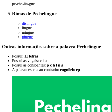
pe-che-lin-gue
Rimas
de
Pechelingue
distingue
lingue
mingue
pingue
Outras informações sobre
a palavra
Pechelingue
Possui:
11 letras
Possui as vogais:
e i u
Possui as consoantes:
p c h l n g
A palavra escrita ao contrário:
eugnilehcep