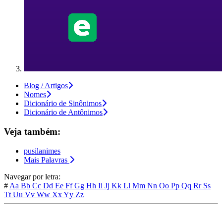
Blog / Artigos
Nomes
Dicionário de Sinônimos
Dicionário de Antônimos
Veja também:
pusilanimes
Mais Palavras
Navegar por letra:
#
Aa
Bb
Cc
Dd
Ee
Ff
Gg
Hh
Ii
Jj
Kk
Ll
Mm
Nn
Oo
Pp
Qq
Rr
Ss
Tt
Uu
Vv
Ww
Xx
Yy
Zz