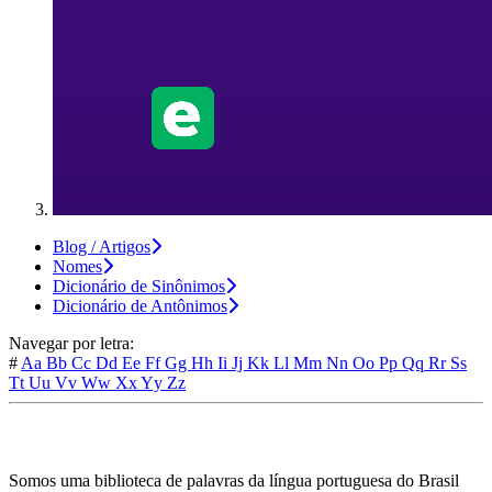
Blog / Artigos
Nomes
Dicionário de Sinônimos
Dicionário de Antônimos
Navegar por letra:
#
Aa
Bb
Cc
Dd
Ee
Ff
Gg
Hh
Ii
Jj
Kk
Ll
Mm
Nn
Oo
Pp
Qq
Rr
Ss
Tt
Uu
Vv
Ww
Xx
Yy
Zz
Somos uma biblioteca de palavras da língua portuguesa do Brasil