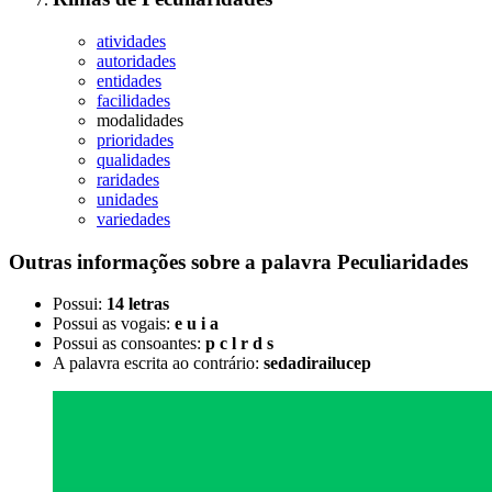
atividades
autoridades
entidades
facilidades
modalidades
prioridades
qualidades
raridades
unidades
variedades
Outras informações sobre
a palavra
Peculiaridades
Possui:
14 letras
Possui as vogais:
e u i a
Possui as consoantes:
p c l r d s
A palavra escrita ao contrário:
sedadirailucep