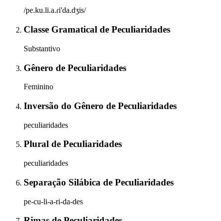
/pe.ku.li.a.ɾi'da.dʒis/
Classe Gramatical
de
Peculiaridades
Substantivo
Gênero
de
Peculiaridades
Feminino
Inversão do Gênero
de
Peculiaridades
peculiaridades
Plural
de
Peculiaridades
peculiaridades
Separação Silábica
de
Peculiaridades
pe-cu-li-a-ri-da-des
Rimas
de
Peculiaridades