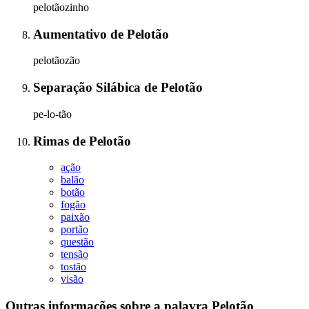
pelotãozinho
Aumentativo
de
Pelotão
pelotãozão
Separação Silábica
de
Pelotão
pe-lo-tão
Rimas
de
Pelotão
ação
balão
botão
fogão
paixão
portão
questão
tensão
tostão
visão
Outras informações sobre
a palavra
Pelotão