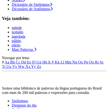
Nomes
Dicionário de Sinônimos
Dicionário de Antônimos
Veja também:
palude
poluído
papelada
pálido
piloto
Mais Palavras
Navegar por letra:
#
Aa
Bb
Cc
Dd
Ee
Ff
Gg
Hh
Ii
Jj
Kk
Ll
Mm
Nn
Oo
Pp
Qq
Rr
Ss
Tt
Uu
Vv
Ww
Xx
Yy
Zz
Somos uma biblioteca de palavras da língua portuguesa do Brasil
com mais de 200 mil palavras e expressões para consulta.
Sinônimos
Destaque do dia