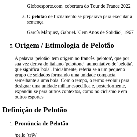
Globoesporte.com, cobertura do Tour de France 2022
O
pelotão
de fuzilamento se preparava para executar a
sentença.
García Márquez, Gabriel. 'Cem Anos de Solidão', 1967
Origem / Etimologia
de
Pelotão
A palavra 'pelotão' tem origem no francês 'peloton', que por
sua vez deriva do italiano 'pelottone', aumentativo de 'pelotta',
que significa 'bola'. Inicialmente, referia-se a um pequeno
grupo de soldados formando uma unidade compacta,
semelhante a uma bola. Com o tempo, o termo evoluiu para
designar uma unidade militar específica e, posteriormente,
expandiu-se para outros contextos, como no ciclismo e em
outros esportes.
Definição de
Pelotão
Pronúncia
de
Pelotão
/pe.lo.ˈtɐ̃w̃/