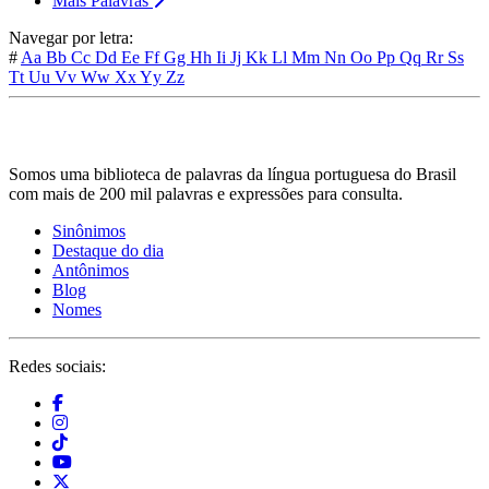
Mais Palavras
Navegar por letra:
#
Aa
Bb
Cc
Dd
Ee
Ff
Gg
Hh
Ii
Jj
Kk
Ll
Mm
Nn
Oo
Pp
Qq
Rr
Ss
Tt
Uu
Vv
Ww
Xx
Yy
Zz
Somos uma biblioteca de palavras da língua portuguesa do Brasil
com mais de 200 mil palavras e expressões para consulta.
Sinônimos
Destaque do dia
Antônimos
Blog
Nomes
Redes sociais: