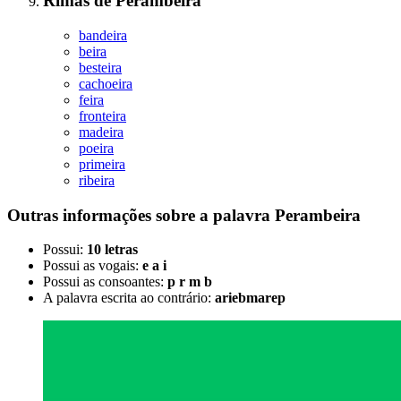
Rimas
de
Perambeira
bandeira
beira
besteira
cachoeira
feira
fronteira
madeira
poeira
primeira
ribeira
Outras informações sobre
a palavra
Perambeira
Possui:
10 letras
Possui as vogais:
e a i
Possui as consoantes:
p r m b
A palavra escrita ao contrário:
ariebmarep