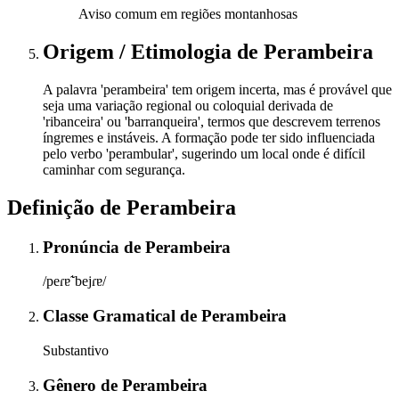
Aviso comum em regiões montanhosas
Origem / Etimologia
de
Perambeira
A palavra 'perambeira' tem origem incerta, mas é provável que
seja uma variação regional ou coloquial derivada de
'ribanceira' ou 'barranqueira', termos que descrevem terrenos
íngremes e instáveis. A formação pode ter sido influenciada
pelo verbo 'perambular', sugerindo um local onde é difícil
caminhar com segurança.
Definição de
Perambeira
Pronúncia
de
Perambeira
/peɾɐ̃ˈbejɾɐ/
Classe Gramatical
de
Perambeira
Substantivo
Gênero
de
Perambeira