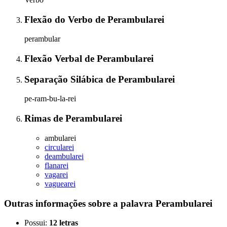
Flexão do Verbo
de
Perambularei
perambular
Flexão Verbal
de
Perambularei
Separação Silábica
de
Perambularei
pe-ram-bu-la-rei
Rimas
de
Perambularei
ambularei
circularei
deambularei
flanarei
vagarei
vaguearei
Outras informações sobre
a palavra
Perambularei
Possui:
12 letras