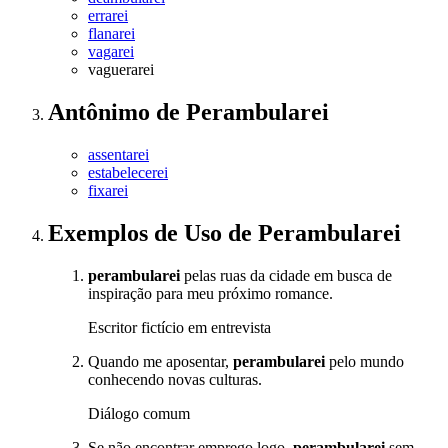
errarei
flanarei
vagarei
vaguerarei
Antônimo
de
Perambularei
assentarei
estabelecerei
fixarei
Exemplos de Uso
de Perambularei
perambularei
pelas ruas da cidade em busca de
inspiração para meu próximo romance.
Escritor fictício em entrevista
Quando me aposentar,
perambularei
pelo mundo
conhecendo novas culturas.
Diálogo comum
Se não encontrar emprego logo,
perambularei
sem