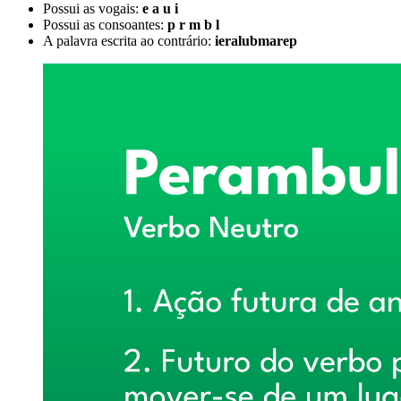
Possui as vogais:
e a u i
Possui as consoantes:
p r m b l
A palavra escrita ao contrário:
ieralubmarep