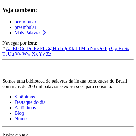
Veja também:
perambular
preambular
Mais Palavras
Navegar por letra:
#
Aa
Bb
Cc
Dd
Ee
Ff
Gg
Hh
Ii
Jj
Kk
Ll
Mm
Nn
Oo
Pp
Qq
Rr
Ss
Tt
Uu
Vv
Ww
Xx
Yy
Zz
Somos uma biblioteca de palavras da língua portuguesa do Brasil
com mais de 200 mil palavras e expressões para consulta.
Sinônimos
Destaque do dia
Antônimos
Blog
Nomes
Redes sociais: