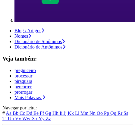
Blog / Artigos
Nomes
Dicionário de Sinônimos
Dicionário de Antônimos
Veja também:
preguiceiro
processar
piraquara
percorrer
prorrogar
Mais Palavras
Navegar por letra:
#
Aa
Bb
Cc
Dd
Ee
Ff
Gg
Hh
Ii
Jj
Kk
Ll
Mm
Nn
Oo
Pp
Qq
Rr
Ss
Tt
Uu
Vv
Ww
Xx
Yy
Zz