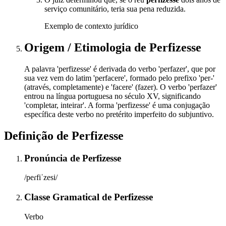
serviço comunitário, teria sua pena reduzida.
Exemplo de contexto jurídico
Origem / Etimologia
de
Perfizesse
A palavra 'perfizesse' é derivada do verbo 'perfazer', que por
sua vez vem do latim 'perfacere', formado pelo prefixo 'per-'
(através, completamente) e 'facere' (fazer). O verbo 'perfazer'
entrou na língua portuguesa no século XV, significando
'completar, inteirar'. A forma 'perfizesse' é uma conjugação
específica deste verbo no pretérito imperfeito do subjuntivo.
Definição de
Perfizesse
Pronúncia
de
Perfizesse
/peɾfiˈzesi/
Classe Gramatical
de
Perfizesse
Verbo