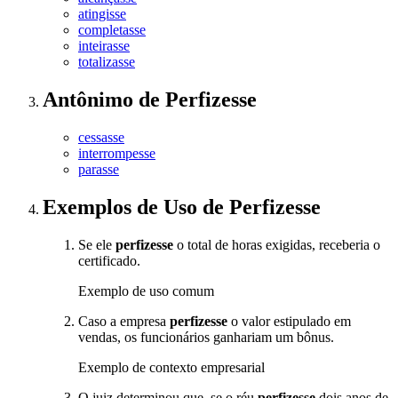
atingisse
completasse
inteirasse
totalizasse
Antônimo
de
Perfizesse
cessasse
interrompesse
parasse
Exemplos de Uso
de Perfizesse
Se ele
perfizesse
o total de horas exigidas, receberia o
certificado.
Exemplo de uso comum
Caso a empresa
perfizesse
o valor estipulado em
vendas, os funcionários ganhariam um bônus.
Exemplo de contexto empresarial
O juiz determinou que, se o réu
perfizesse
dois anos de