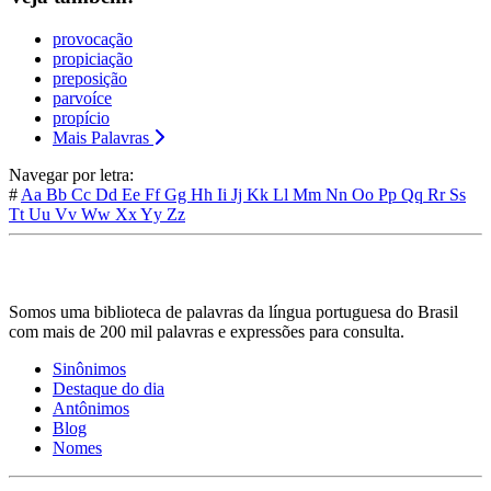
provocação
propiciação
preposição
parvoíce
propício
Mais Palavras
Navegar por letra:
#
Aa
Bb
Cc
Dd
Ee
Ff
Gg
Hh
Ii
Jj
Kk
Ll
Mm
Nn
Oo
Pp
Qq
Rr
Ss
Tt
Uu
Vv
Ww
Xx
Yy
Zz
Somos uma biblioteca de palavras da língua portuguesa do Brasil
com mais de 200 mil palavras e expressões para consulta.
Sinônimos
Destaque do dia
Antônimos
Blog
Nomes