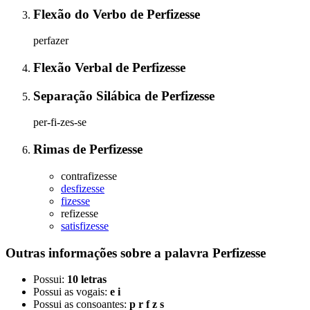
Flexão do Verbo
de
Perfizesse
perfazer
Flexão Verbal
de
Perfizesse
Separação Silábica
de
Perfizesse
per-fi-zes-se
Rimas
de
Perfizesse
contrafizesse
desfizesse
fizesse
refizesse
satisfizesse
Outras informações sobre
a palavra
Perfizesse
Possui:
10 letras
Possui as vogais:
e i
Possui as consoantes:
p r f z s