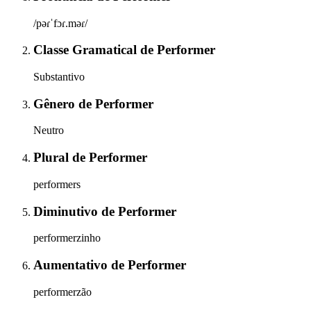
/pəɾˈfɔɾ.məɾ/
Classe Gramatical
de
Performer
Substantivo
Gênero
de
Performer
Neutro
Plural
de
Performer
performers
Diminutivo
de
Performer
performerzinho
Aumentativo
de
Performer
performerzão