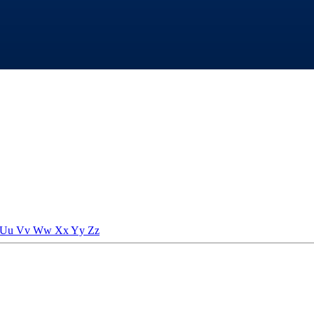
Uu
Vv
Ww
Xx
Yy
Zz