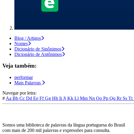
Blog / Artigos
Nomes
Dicionário de Sinônimos
Dicionário de Antônimos
Veja também:
performar
Mais Palavras
Navegar por letra:
#
Aa
Bb
Cc
Dd
Ee
Ff
Gg
Hh
Ii
Jj
Kk
Ll
Mm
Nn
Oo
Pp
Qq
Rr
Ss
Tt
Somos uma biblioteca de palavras da língua portuguesa do Brasil
com mais de 200 mil palavras e expressões para consulta.