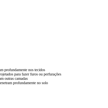
ram profundamente nos tecidos
jetados para fazer furos ou perfurações
ram outras camadas
 penetram profundamente no solo