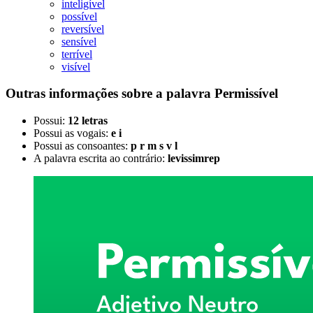
inteligível
possível
reversível
sensível
terrível
visível
Outras informações sobre
a palavra
Permissível
Possui:
12 letras
Possui as vogais:
e i
Possui as consoantes:
p r m s v l
A palavra escrita ao contrário:
levissimrep