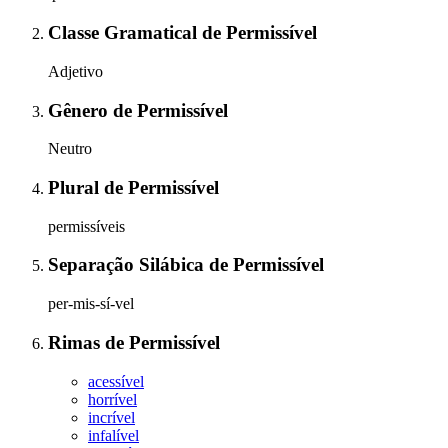
Classe Gramatical
de
Permissível
Adjetivo
Gênero
de
Permissível
Neutro
Plural
de
Permissível
permissíveis
Separação Silábica
de
Permissível
per-mis-sí-vel
Rimas
de
Permissível
acessível
horrível
incrível
infalível