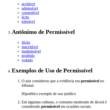
aceitável
admissível
consentível
lícito
tolerável
Antônimo
de
Permissível
ilícito
inaceitável
inadmissível
proibido
vedado
Exemplos de Uso
de Permissível
O juiz considerou que a evidência era
permissível
no
tribunal.
Hipotético exemplo de uso jurídico
Em algumas culturas, o consumo moderado de álcool é
considerado
permissível
em ocasiões sociais.