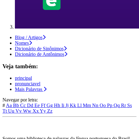
Blog / Artigos
Nomes
Dicionário de Sinônimos
Dicionário de Antônimos
Veja também:
principal
pronunciavel
Mais Palavras
Navegar por letra:
#
Aa
Bb
Cc
Dd
Ee
Ff
Gg
Hh
Ii
Jj
Kk
Ll
Mm
Nn
Oo
Pp
Qq
Rr
Ss
Tt
Uu
Vv
Ww
Xx
Yy
Zz
Somos uma biblioteca de palavras da língua portuguesa do Brasil