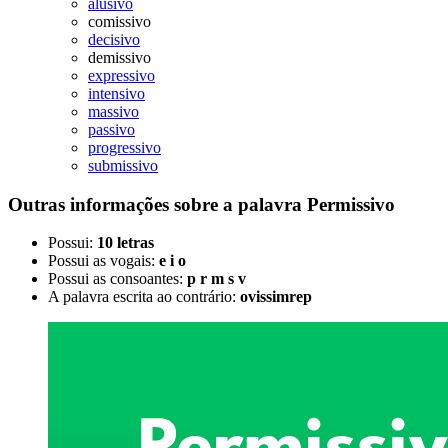
alusivo
comissivo
decisivo
demissivo
expressivo
intensivo
massivo
passivo
progressivo
submissivo
Outras informações sobre
a palavra
Permissivo
Possui:
10 letras
Possui as vogais:
e i o
Possui as consoantes:
p r m s v
A palavra escrita ao contrário:
ovissimrep