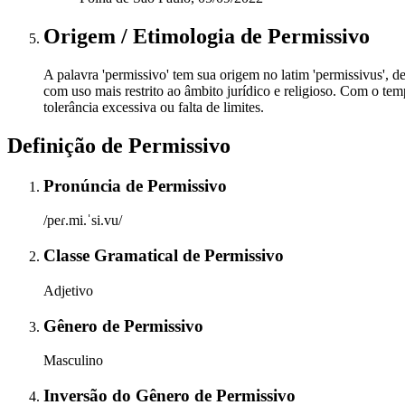
Origem / Etimologia
de
Permissivo
A palavra 'permissivo' tem sua origem no latim 'permissivus', de
com uso mais restrito ao âmbito jurídico e religioso. Com o te
tolerância excessiva ou falta de limites.
Definição de
Permissivo
Pronúncia
de
Permissivo
/peɾ.mi.ˈsi.vu/
Classe Gramatical
de
Permissivo
Adjetivo
Gênero
de
Permissivo
Masculino
Inversão do Gênero
de
Permissivo