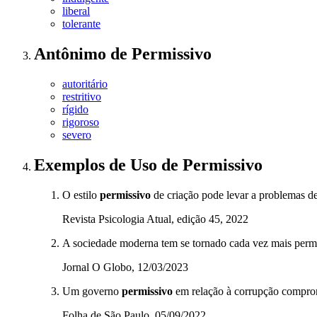
liberal
tolerante
Antônimo
de
Permissivo
autoritário
restritivo
rígido
rigoroso
severo
Exemplos de Uso
de Permissivo
O estilo
permissivo
de criação pode levar a problemas d
Revista Psicologia Atual, edição 45, 2022
A sociedade moderna tem se tornado cada vez mais permi
Jornal O Globo, 12/03/2023
Um governo
permissivo
em relação à corrupção comprome
Folha de São Paulo, 05/09/2022