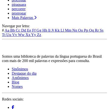
processar
piraquara
percorrer
prorrogar
Mais Palavras
Navegar por letra:
#
Aa
Bb
Cc
Dd
Ee
Ff
Gg
Hh
Ii
Jj
Kk
Ll
Mm
Nn
Oo
Pp
Qq
Rr
Ss
Tt
Uu
Vv
Ww
Xx
Yy
Zz
Somos uma biblioteca de palavras da língua portuguesa do Brasil
com mais de 200 mil palavras e expressões para consulta.
Sinônimos
Destaque do dia
Antônimos
Blog
Nomes
Redes sociais: