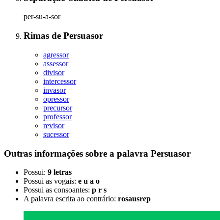
per-su-a-sor
Rimas
de
Persuasor
agressor
assessor
divisor
intercessor
invasor
opressor
precursor
professor
revisor
sucessor
Outras informações sobre
a palavra
Persuasor
Possui:
9 letras
Possui as vogais:
e u a o
Possui as consoantes:
p r s
A palavra escrita ao contrário:
rosausrep