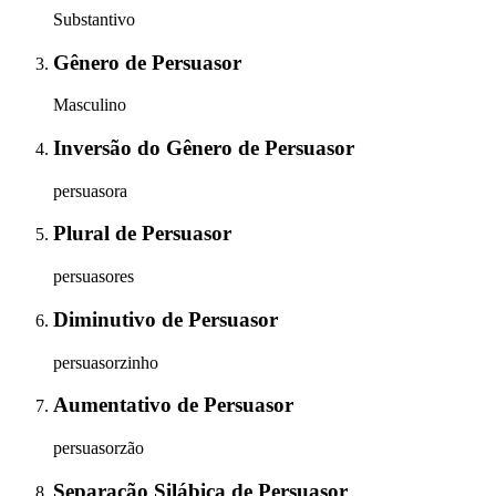
Substantivo
Gênero
de
Persuasor
Masculino
Inversão do Gênero
de
Persuasor
persuasora
Plural
de
Persuasor
persuasores
Diminutivo
de
Persuasor
persuasorzinho
Aumentativo
de
Persuasor
persuasorzão
Separação Silábica
de
Persuasor