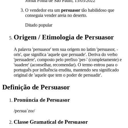
Jornal Folha de São Paulo, 15/03/2022
O vendedor era um
persuasor
tão habilidoso que
conseguia vender areia no deserto.
Ditado popular
Origem / Etimologia
de
Persuasor
A palavra 'persuasor' tem sua origem no latim 'persuasor, -
oris', que significa 'aquele que persuade'. Deriva do verbo
'persuadere', composto pelo prefixo 'per-' (completamente) e
'suadere' (aconselhar, recomendar). O termo entrou para o
português por influência erudita, mantendo seu significado
original de 'aquele que tem o poder de persuadir'.
Definição de
Persuasor
Pronúncia
de
Persuasor
/peɾsuaˈzoɾ/
Classe Gramatical
de
Persuasor