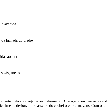
la avenida
a da fachada do prédio
vidas ao mar
sso às janelas
o '-ante' indicando agente ou instrumento. A relação com 'pescar' vem da
icialmente designando o assento do cocheiro em carruagens. Com o temp