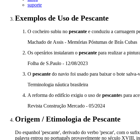
suporte
Exemplos de Uso
de Pescante
O cocheiro subiu no
pescante
e conduziu a carruagem pe
Machado de Assis - Memórias Póstumas de Brás Cubas
Os operários instalaram o
pescante
para realizar a pintur
Folha de S.Paulo - 12/08/2023
O
pescante
do navio foi usado para baixar o bote salva-
Terminologia náutica brasileira
A reforma do edifício exigiu o uso de
pescante
s para ace
Revista Construção Mercado - 05/2024
Origem / Etimologia
de
Pescante
Do espanhol 'pescante', derivado do verbo 'pescar', com o sufix
palavra entrou no português provavelmente no século XVIII, in