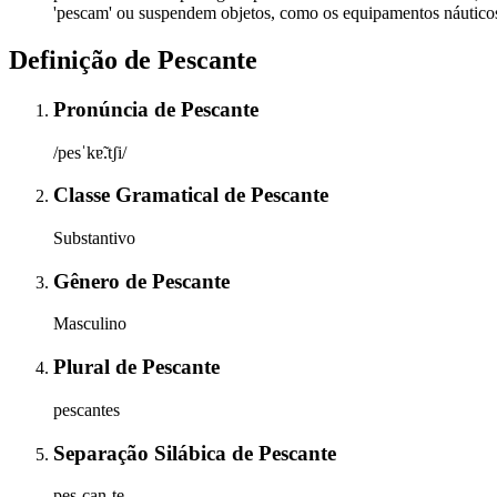
'pescam' ou suspendem objetos, como os equipamentos náuticos 
Definição de
Pescante
Pronúncia
de
Pescante
/pesˈkɐ̃.tʃi/
Classe Gramatical
de
Pescante
Substantivo
Gênero
de
Pescante
Masculino
Plural
de
Pescante
pescantes
Separação Silábica
de
Pescante
pes-can-te