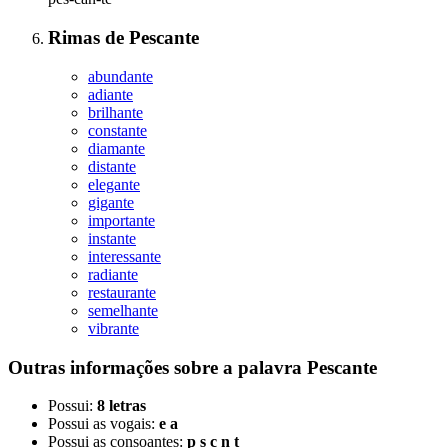
Rimas
de
Pescante
abundante
adiante
brilhante
constante
diamante
distante
elegante
gigante
importante
instante
interessante
radiante
restaurante
semelhante
vibrante
Outras informações sobre
a palavra
Pescante
Possui:
8 letras
Possui as vogais:
e a
Possui as consoantes:
p s c n t