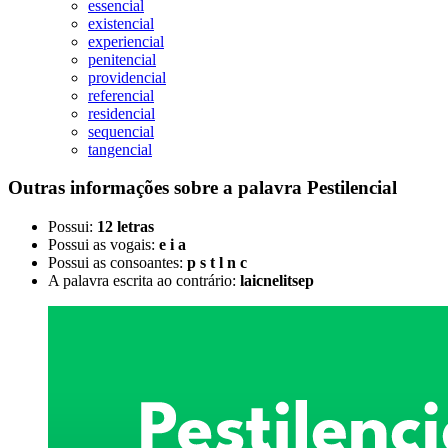
essencial
existencial
experiencial
penitencial
providencial
referencial
residencial
sequencial
tangencial
Outras informações sobre
a palavra
Pestilencial
Possui:
12 letras
Possui as vogais:
e i a
Possui as consoantes:
p s t l n c
A palavra escrita ao contrário:
laicnelitsep