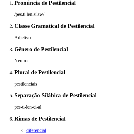
Pronúncia
de
Pestilencial
/pes.ti.len.si'aw/
Classe Gramatical
de
Pestilencial
Adjetivo
Gênero
de
Pestilencial
Neutro
Plural
de
Pestilencial
pestilenciais
Separação Silábica
de
Pestilencial
pes-ti-len-ci-al
Rimas
de
Pestilencial
diferencial