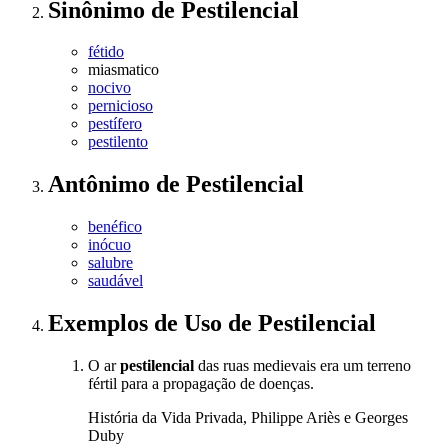
Sinônimo
de
Pestilencial
fétido
miasmatico
nocivo
pernicioso
pestífero
pestilento
Antônimo
de
Pestilencial
benéfico
inócuo
salubre
saudável
Exemplos de Uso
de Pestilencial
O ar
pestilencial
das ruas medievais era um terreno
fértil para a propagação de doenças.
História da Vida Privada, Philippe Ariès e Georges
Duby