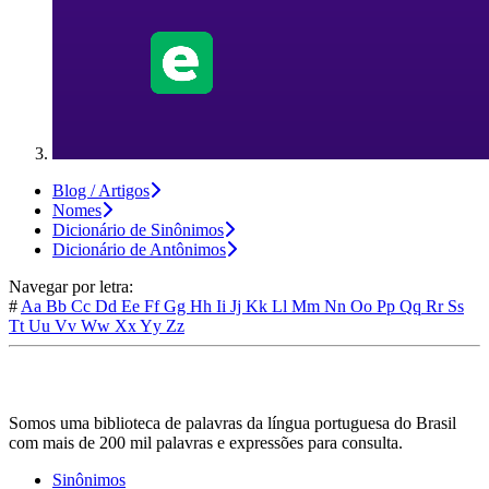
Blog / Artigos
Nomes
Dicionário de Sinônimos
Dicionário de Antônimos
Navegar por letra:
#
Aa
Bb
Cc
Dd
Ee
Ff
Gg
Hh
Ii
Jj
Kk
Ll
Mm
Nn
Oo
Pp
Qq
Rr
Ss
Tt
Uu
Vv
Ww
Xx
Yy
Zz
Somos uma biblioteca de palavras da língua portuguesa do Brasil
com mais de 200 mil palavras e expressões para consulta.
Sinônimos