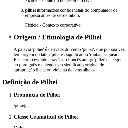
Fictício - Contexto de desordem civil
pilhei
informações confidenciais do computador da
empresa antes de ser demitido.
Fictício - Contexto corporativo
Origem / Etimologia
de
Pilhei
A palavra 'pilhei' é derivada do verbo 'pilhar', que por sua vez
tem origem no latim 'piliare', significando 'roubar, saquear'.
Este termo evoluiu através do francês antigo 'piller' e chegou
ao português mantendo seu significado original de
apropriação ilícita ou violenta de bens alheios.
Definição de
Pilhei
Pronúncia
de
Pilhei
/piˈʎej/
Classe Gramatical
de
Pilhei
Verbo