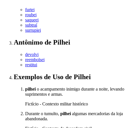
furtei
roubei
saqueei
subtraí
surrupiei
Antônimo
de
Pilhei
devolvi
reembolsei
restitui
Exemplos de Uso
de Pilhei
pilhei
o acampamento inimigo durante a noite, levando
suprimentos e armas.
Fictício - Contexto militar histórico
Durante o tumulto,
pilhei
algumas mercadorias da loja
abandonada.