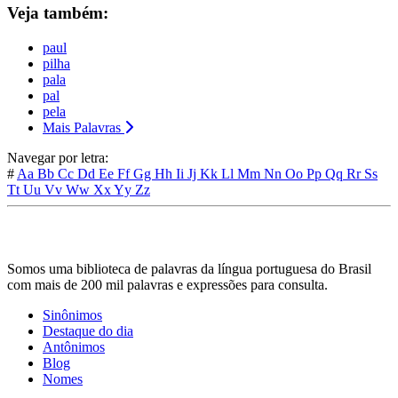
Veja também:
paul
pilha
pala
pal
pela
Mais Palavras
Navegar por letra:
#
Aa
Bb
Cc
Dd
Ee
Ff
Gg
Hh
Ii
Jj
Kk
Ll
Mm
Nn
Oo
Pp
Qq
Rr
Ss
Tt
Uu
Vv
Ww
Xx
Yy
Zz
Somos uma biblioteca de palavras da língua portuguesa do Brasil
com mais de 200 mil palavras e expressões para consulta.
Sinônimos
Destaque do dia
Antônimos
Blog
Nomes