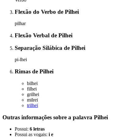
Flexão do Verbo
de
Pilhei
pilhar
Flexão Verbal
de
Pilhei
Separação Silábica
de
Pilhei
pi-lhei
Rimas
de
Pilhei
bilhei
filhei
grilhei
milrei
trilhei
Outras informações sobre
a palavra
Pilhei
Possui:
6 letras
Possui as vogais:
i e