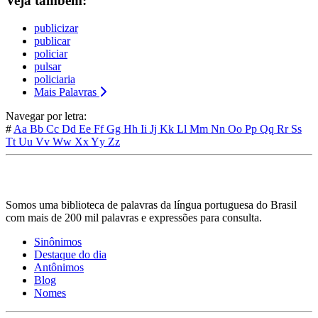
Veja também:
publicizar
publicar
policiar
pulsar
policiaria
Mais Palavras
Navegar por letra:
#
Aa
Bb
Cc
Dd
Ee
Ff
Gg
Hh
Ii
Jj
Kk
Ll
Mm
Nn
Oo
Pp
Qq
Rr
Ss
Tt
Uu
Vv
Ww
Xx
Yy
Zz
Somos uma biblioteca de palavras da língua portuguesa do Brasil
com mais de 200 mil palavras e expressões para consulta.
Sinônimos
Destaque do dia
Antônimos
Blog
Nomes