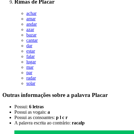
Rimas
de
Placar
achar
amar
andar
azar
bazar
cantar
dar
estar
falar
lugar
mar
par
radar
solar
Outras informações sobre
a palavra
Placar
Possui:
6 letras
Possui as vogais:
a
Possui as consoantes:
p l c r
A palavra escrita ao contrário:
racalp