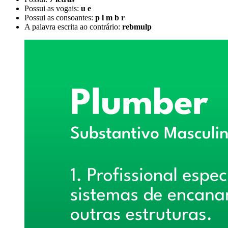
Possui as vogais:
u e
Possui as consoantes:
p l m b r
A palavra escrita ao contrário:
rebmulp