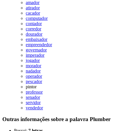
amador
atirador
caçador
computador
contador
corredor
dourador
embaixador
empreendedor
governador
imperador
jogador
morador
nadador
operador
pescador
pintor
professor
senador
servidor
vendedor
Outras informações sobre
a palavra
Plumber
Possui:
7 letras