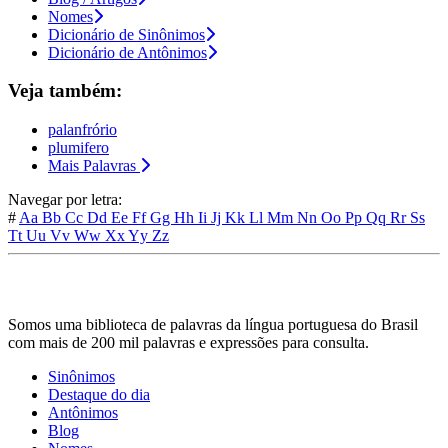
Nomes
Dicionário de Sinônimos
Dicionário de Antônimos
Veja também:
palanfrório
plumifero
Mais Palavras
Navegar por letra:
#
Aa
Bb
Cc
Dd
Ee
Ff
Gg
Hh
Ii
Jj
Kk
Ll
Mm
Nn
Oo
Pp
Qq
Rr
Ss
Tt
Uu
Vv
Ww
Xx
Yy
Zz
Somos uma biblioteca de palavras da língua portuguesa do Brasil
com mais de 200 mil palavras e expressões para consulta.
Sinônimos
Destaque do dia
Antônimos
Blog