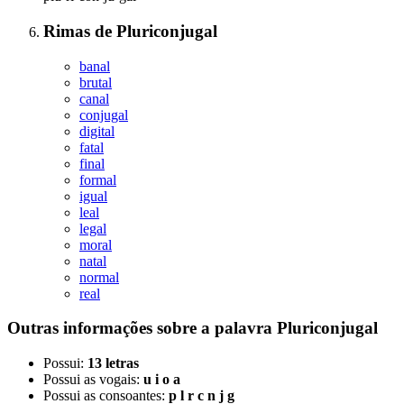
Rimas
de
Pluriconjugal
banal
brutal
canal
conjugal
digital
fatal
final
formal
igual
leal
legal
moral
natal
normal
real
Outras informações sobre
a palavra
Pluriconjugal
Possui:
13 letras
Possui as vogais:
u i o a
Possui as consoantes:
p l r c n j g