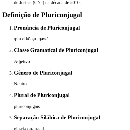
de Justiça (CNJ) na década de 2010.
Definição de
Pluriconjugal
Pronúncia
de
Pluriconjugal
/plu.ɾi.kõ.ʒu.ˈɡaw/
Classe Gramatical
de
Pluriconjugal
Adjetivo
Gênero
de
Pluriconjugal
Neutro
Plural
de
Pluriconjugal
pluriconjugais
Separação Silábica
de
Pluriconjugal
plu-ri-con-ju-gal