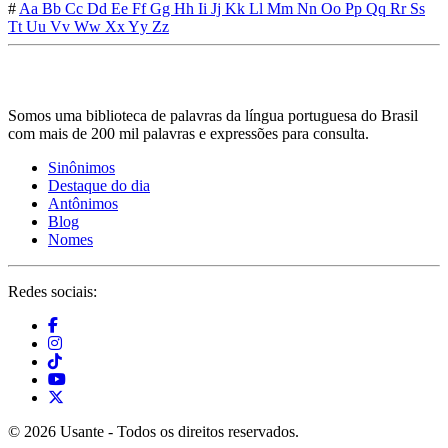
#
Aa
Bb
Cc
Dd
Ee
Ff
Gg
Hh
Ii
Jj
Kk
Ll
Mm
Nn
Oo
Pp
Qq
Rr
Ss
Tt
Uu
Vv
Ww
Xx
Yy
Zz
Somos uma biblioteca de palavras da língua portuguesa do Brasil
com mais de 200 mil palavras e expressões para consulta.
Sinônimos
Destaque do dia
Antônimos
Blog
Nomes
Redes sociais:
© 2026 Usante - Todos os direitos reservados.