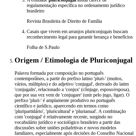
regulamentação específica no ordenamento jurídico
brasileiro
Revista Brasileira de Direito de Família
Casais que vivem em arranjos pluriconjugais buscam
reconhecimento legal para garantir herança e benefícios
Folha de S.Paulo
Origem / Etimologia
de
Pluriconjugal
Palavra formada por composição no português
contemporâneo, a partir do prefixo latino 'pluri-' (muitos,
vários, múltiplos) e do adjetivo 'conjugal', derivado do latim
'conjugalis', relacionado a 'conjux' (cônjuge, esposo/esposa),
que por sua vez vem de 'conjugare' (unir pelo jugo, ligar). O
prefixo 'pluri-' é amplamente produtivo no português
científico e jurídico, aparecendo em termos como
'pluripartidário', 'pluricultural' e 'plurianual'. A combinação
com 'conjugal' é relativamente recente, surgindo no
vocabulário jurídico e sociológico brasileiro a partir das
discussões sobre uniões poliafetivas e novos modelos
familiares, especialmente após decisões do Conselho Nacional