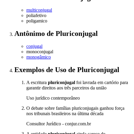
multiconjugal
poliafetivo
poligamico
Antônimo
de
Pluriconjugal
conjugal
monoconjugal
monogâmico
Exemplos de Uso
de Pluriconjugal
A escritura
pluriconjugal
foi lavrada em cartório para
garantir direitos aos três parceiros da união
Uso jurídico contemporâneo
O debate sobre famílias pluriconjugais ganhou força
nos tribunais brasileiros na última década
Consultor Jurídico - conjur.com.br
A entidade
pluriconjugal
ainda carece de