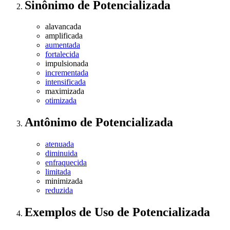
Sinônimo
de
Potencializada
alavancada
amplificada
aumentada
fortalecida
impulsionada
incrementada
intensificada
maximizada
otimizada
Antônimo
de
Potencializada
atenuada
diminuida
enfraquecida
limitada
minimizada
reduzida
Exemplos de Uso
de Potencializada