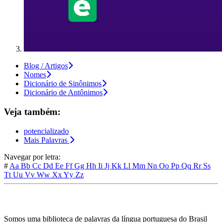
Blog / Artigos
Nomes
Dicionário de Sinônimos
Dicionário de Antônimos
Veja também:
potencializado
Mais Palavras
Navegar por letra:
#
Aa
Bb
Cc
Dd
Ee
Ff
Gg
Hh
Ii
Jj
Kk
Ll
Mm
Nn
Oo
Pp
Qq
Rr
Ss
Tt
Uu
Vv
Ww
Xx
Yy
Zz
Somos uma biblioteca de palavras da língua portuguesa do Brasil