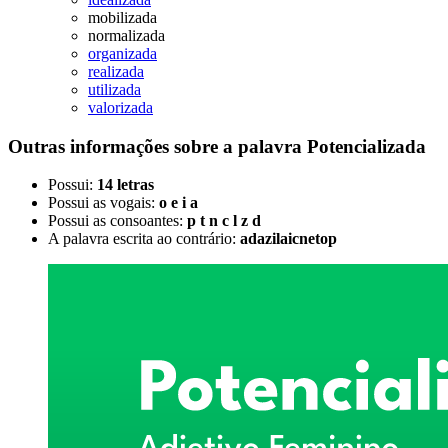
mobilizada
normalizada
organizada
realizada
utilizada
valorizada
Outras informações sobre
a palavra
Potencializada
Possui:
14 letras
Possui as vogais:
o e i a
Possui as consoantes:
p t n c l z d
A palavra escrita ao contrário:
adazilaicnetop