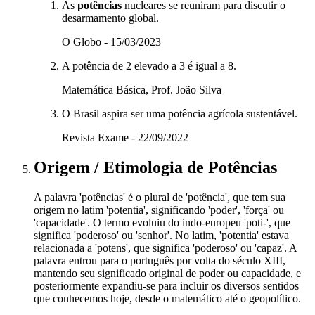
As
potências
nucleares se reuniram para discutir o
desarmamento global.
O Globo - 15/03/2023
A potência de 2 elevado a 3 é igual a 8.
Matemática Básica, Prof. João Silva
O Brasil aspira ser uma potência agrícola sustentável.
Revista Exame - 22/09/2022
Origem / Etimologia
de
Potências
A palavra 'potências' é o plural de 'potência', que tem sua
origem no latim 'potentia', significando 'poder', 'força' ou
'capacidade'. O termo evoluiu do indo-europeu 'poti-', que
significa 'poderoso' ou 'senhor'. No latim, 'potentia' estava
relacionada a 'potens', que significa 'poderoso' ou 'capaz'. A
palavra entrou para o português por volta do século XIII,
mantendo seu significado original de poder ou capacidade, e
posteriormente expandiu-se para incluir os diversos sentidos
que conhecemos hoje, desde o matemático até o geopolítico.