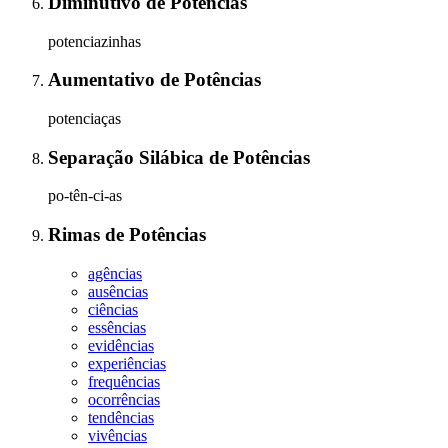
Diminutivo
de
Potências
potenciazinhas
Aumentativo
de
Potências
potenciaças
Separação Silábica
de
Potências
po-tên-ci-as
Rimas
de
Potências
agências
ausências
ciências
essências
evidências
experiências
frequências
ocorrências
tendências
vivências