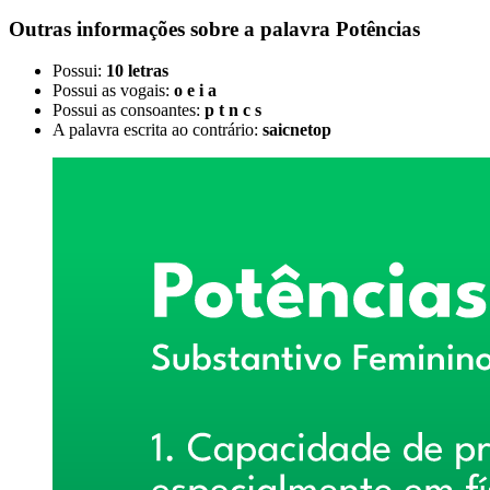
Outras informações sobre
a palavra
Potências
Possui:
10 letras
Possui as vogais:
o e i a
Possui as consoantes:
p t n c s
A palavra escrita ao contrário:
saicnetop