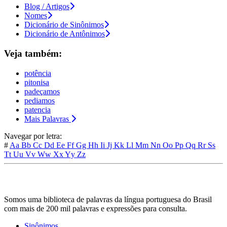
Blog / Artigos
Nomes
Dicionário de Sinônimos
Dicionário de Antônimos
Veja também:
potência
pitonisa
padeçamos
pediamos
patencia
Mais Palavras
Navegar por letra:
#
Aa
Bb
Cc
Dd
Ee
Ff
Gg
Hh
Ii
Jj
Kk
Ll
Mm
Nn
Oo
Pp
Qq
Rr
Ss
Tt
Uu
Vv
Ww
Xx
Yy
Zz
Somos uma biblioteca de palavras da língua portuguesa do Brasil
com mais de 200 mil palavras e expressões para consulta.
Sinônimos