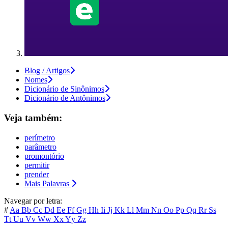
Blog / Artigos
Nomes
Dicionário de Sinônimos
Dicionário de Antônimos
Veja também:
perímetro
parâmetro
promontório
permitir
prender
Mais Palavras
Navegar por letra:
#
Aa
Bb
Cc
Dd
Ee
Ff
Gg
Hh
Ii
Jj
Kk
Ll
Mm
Nn
Oo
Pp
Qq
Rr
Ss
Tt
Uu
Vv
Ww
Xx
Yy
Zz