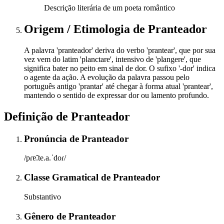
Descrição literária de um poeta romântico
Origem / Etimologia
de
Pranteador
A palavra 'pranteador' deriva do verbo 'prantear', que por sua
vez vem do latim 'planctare', intensivo de 'plangere', que
significa bater no peito em sinal de dor. O sufixo '-dor' indica
o agente da ação. A evolução da palavra passou pelo
português antigo 'prantar' até chegar à forma atual 'prantear',
mantendo o sentido de expressar dor ou lamento profundo.
Definição de
Pranteador
Pronúncia
de
Pranteador
/pɾɐ̃.te.a.ˈdoɾ/
Classe Gramatical
de
Pranteador
Substantivo
Gênero
de
Pranteador