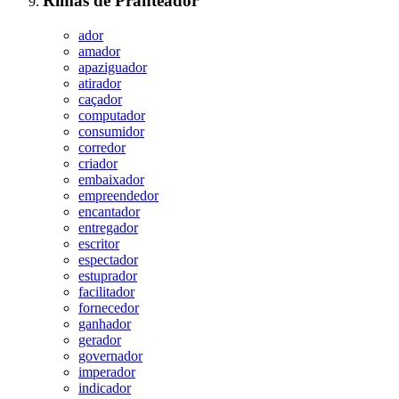
Rimas
de
Pranteador
ador
amador
apaziguador
atirador
caçador
computador
consumidor
corredor
criador
embaixador
empreendedor
encantador
entregador
escritor
espectador
estuprador
facilitador
fornecedor
ganhador
gerador
governador
imperador
indicador