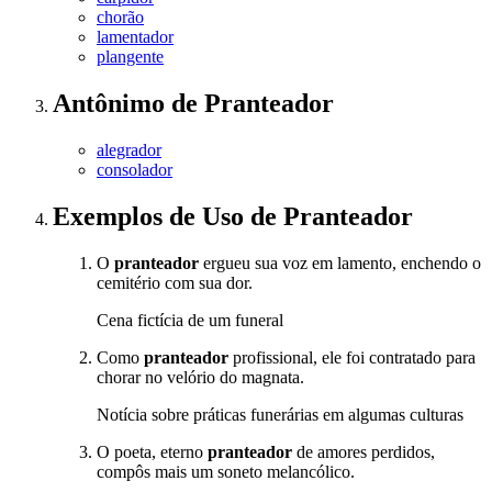
chorão
lamentador
plangente
Antônimo
de
Pranteador
alegrador
consolador
Exemplos de Uso
de Pranteador
O
pranteador
ergueu sua voz em lamento, enchendo o
cemitério com sua dor.
Cena fictícia de um funeral
Como
pranteador
profissional, ele foi contratado para
chorar no velório do magnata.
Notícia sobre práticas funerárias em algumas culturas
O poeta, eterno
pranteador
de amores perdidos,
compôs mais um soneto melancólico.