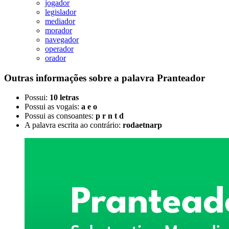
jogador
legislador
mediador
morador
navegador
operador
orador
Outras informações sobre
a palavra
Pranteador
Possui:
10 letras
Possui as vogais:
a e o
Possui as consoantes:
p r n t d
A palavra escrita ao contrário:
rodaetnarp