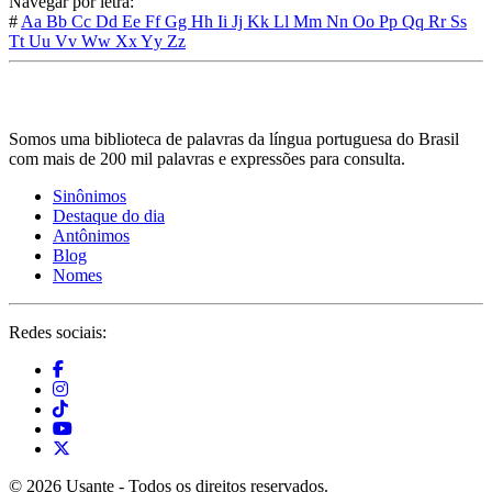
Navegar por letra:
#
Aa
Bb
Cc
Dd
Ee
Ff
Gg
Hh
Ii
Jj
Kk
Ll
Mm
Nn
Oo
Pp
Qq
Rr
Ss
Tt
Uu
Vv
Ww
Xx
Yy
Zz
Somos uma biblioteca de palavras da língua portuguesa do Brasil
com mais de 200 mil palavras e expressões para consulta.
Sinônimos
Destaque do dia
Antônimos
Blog
Nomes
Redes sociais:
© 2026 Usante - Todos os direitos reservados.