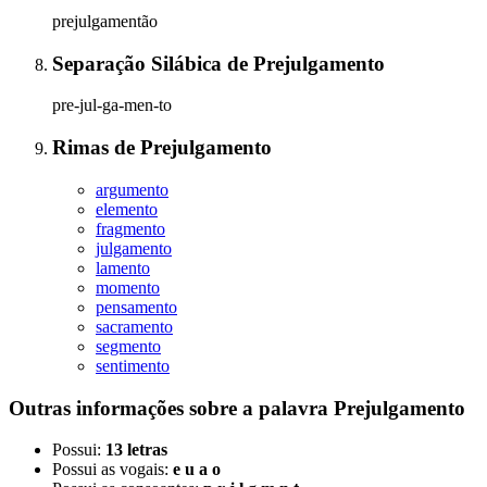
prejulgamentão
Separação Silábica
de
Prejulgamento
pre-jul-ga-men-to
Rimas
de
Prejulgamento
argumento
elemento
fragmento
julgamento
lamento
momento
pensamento
sacramento
segmento
sentimento
Outras informações sobre
a palavra
Prejulgamento
Possui:
13 letras
Possui as vogais:
e u a o