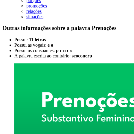
porções
promoções
relações
situações
Outras informações sobre
a palavra
Prenoções
Possui:
11 letras
Possui as vogais:
e o
Possui as consoantes:
p r n c s
A palavra escrita ao contrário:
seoconerp