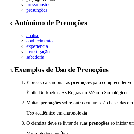
pressupostos
presunções
Antônimo
de
Prenoções
analise
conhecimento
experiência
investigação
sabedoria
Exemplos de Uso
de Prenoções
É preciso abandonar as
prenoções
para compreender ver
Émile Durkheim - As Regras do Método Sociológico
Muitas
prenoções
sobre outras culturas são baseadas em
Uso acadêmico em antropologia
O cientista deve se livrar de suas
prenoções
ao iniciar u
Metodologia científica