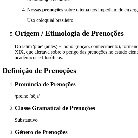
Nossas
prenoções
sobre o tema nos impediam de enxerg
Uso coloquial brasileiro
Origem / Etimologia
de
Prenoções
Do latim 'prae' (antes) + 'notio' (noção, conhecimento), forma
XIX, que alertava sobre o perigo das prenoções no estudo cien
acadêmicos e filosóficos.
Definição de
Prenoções
Pronúncia
de
Prenoções
/pɾe.no.ˈsõjs/
Classe Gramatical
de
Prenoções
Substantivo
Gênero
de
Prenoções