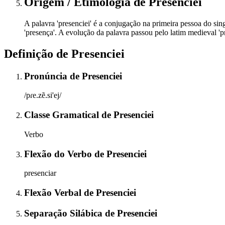
Origem / Etimologia
de
Presenciei
A palavra 'presenciei' é a conjugação na primeira pessoa do singu
'presença'. A evolução da palavra passou pelo latim medieval 'pra
Definição de
Presenciei
Pronúncia
de
Presenciei
/pɾe.zẽ.si'ej/
Classe Gramatical
de
Presenciei
Verbo
Flexão do Verbo
de
Presenciei
presenciar
Flexão Verbal
de
Presenciei
Separação Silábica
de
Presenciei