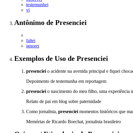
testemunhei
vi
Antônimo
de
Presenciei
faltei
ignorei
Exemplos de Uso
de Presenciei
presenciei
o acidente na avenida principal e fiquei choc
Depoimento de testemunha em reportagem
presenciei
o nascimento do meu filho, uma experiência i
Relato de pai em blog sobre paternidade
Como jornalista,
presenciei
momentos históricos que mar
Memórias de Ricardo Boechat, jornalista brasileiro