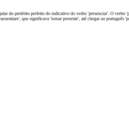
lar do pretérito perfeito do indicativo do verbo 'presenciar'. O verbo 'p
esentiare', que significava 'tornar presente', até chegar ao português 'pr