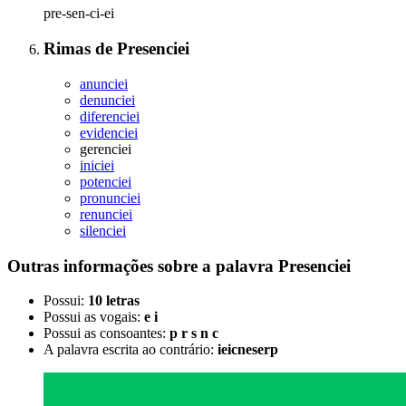
pre-sen-ci-ei
Rimas
de
Presenciei
anunciei
denunciei
diferenciei
evidenciei
gerenciei
iniciei
potenciei
pronunciei
renunciei
silenciei
Outras informações sobre
a palavra
Presenciei
Possui:
10 letras
Possui as vogais:
e i
Possui as consoantes:
p r s n c
A palavra escrita ao contrário:
ieicneserp