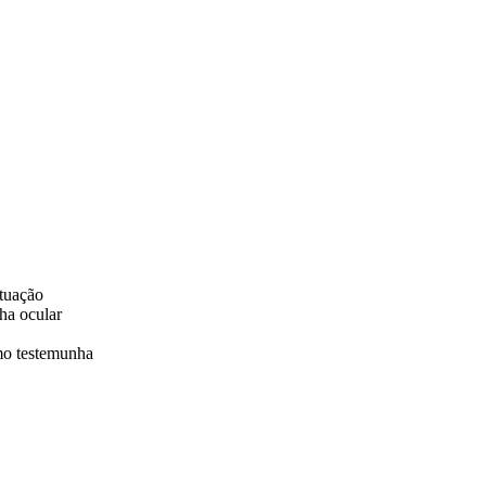
ituação
ha ocular
omo testemunha