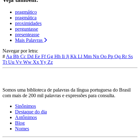
pragmático
pragmática
proximidades
perguntasse
presenteasse
Mais Palavras
Navegar por letra:
#
Aa
Bb
Cc
Dd
Ee
Ff
Gg
Hh
Ii
Jj
Kk
Ll
Mm
Nn
Oo
Pp
Qq
Rr
Ss
Tt
Uu
Vv
Ww
Xx
Yy
Zz
Somos uma biblioteca de palavras da língua portuguesa do Brasil
com mais de 200 mil palavras e expressões para consulta.
Sinônimos
Destaque do dia
Antônimos
Blog
Nomes