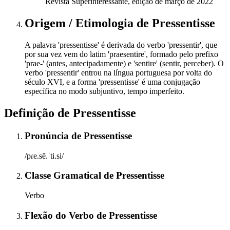
Revista Superinteressante, edição de março de 2022
Origem / Etimologia
de
Pressentisse
A palavra 'pressentisse' é derivada do verbo 'pressentir', que
por sua vez vem do latim 'praesentire', formado pelo prefixo
'prae-' (antes, antecipadamente) e 'sentire' (sentir, perceber). O
verbo 'pressentir' entrou na língua portuguesa por volta do
século XVI, e a forma 'pressentisse' é uma conjugação
específica no modo subjuntivo, tempo imperfeito.
Definição de
Pressentisse
Pronúncia
de
Pressentisse
/pɾe.sẽ.ˈti.si/
Classe Gramatical
de
Pressentisse
Verbo
Flexão do Verbo
de
Pressentisse