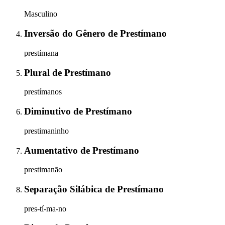
Masculino
Inversão do Gênero
de
Prestímano
prestímana
Plural
de
Prestímano
prestímanos
Diminutivo
de
Prestímano
prestimaninho
Aumentativo
de
Prestímano
prestimanão
Separação Silábica
de
Prestímano
pres-tí-ma-no