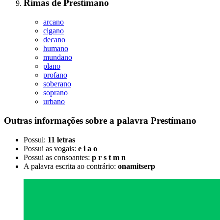
Rimas
de
Prestímano
arcano
cigano
decano
humano
mundano
plano
profano
soberano
soprano
urbano
Outras informações sobre
a palavra
Prestímano
Possui:
11 letras
Possui as vogais:
e i a o
Possui as consoantes:
p r s t m n
A palavra escrita ao contrário:
onamitserp