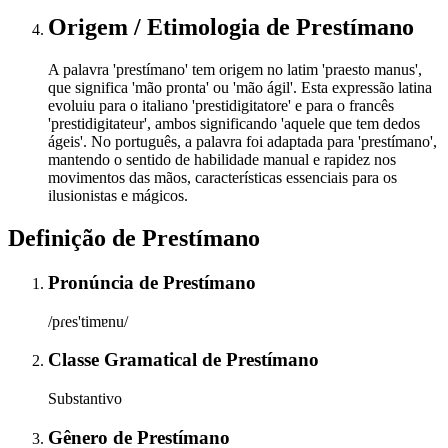
Origem / Etimologia
de
Prestímano
A palavra 'prestímano' tem origem no latim 'praesto manus',
que significa 'mão pronta' ou 'mão ágil'. Esta expressão latina
evoluiu para o italiano 'prestidigitatore' e para o francês
'prestidigitateur', ambos significando 'aquele que tem dedos
ágeis'. No português, a palavra foi adaptada para 'prestímano',
mantendo o sentido de habilidade manual e rapidez nos
movimentos das mãos, características essenciais para os
ilusionistas e mágicos.
Definição de
Prestímano
Pronúncia
de
Prestímano
/pɾes'timɐnu/
Classe Gramatical
de
Prestímano
Substantivo
Gênero
de
Prestímano