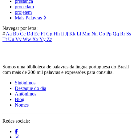
prestança
procedam
projetem
Mais Palavras
Navegar por letra:
#
Aa
Bb
Cc
Dd
Ee
Ff
Gg
Hh
Ii
Jj
Kk
Ll
Mm
Nn
Oo
Pp
Qq
Rr
Ss
Tt
Uu
Vv
Ww
Xx
Yy
Zz
Somos uma biblioteca de palavras da língua portuguesa do Brasil
com mais de 200 mil palavras e expressões para consulta.
Sinônimos
Destaque do dia
Antônimos
Blog
Nomes
Redes sociais: