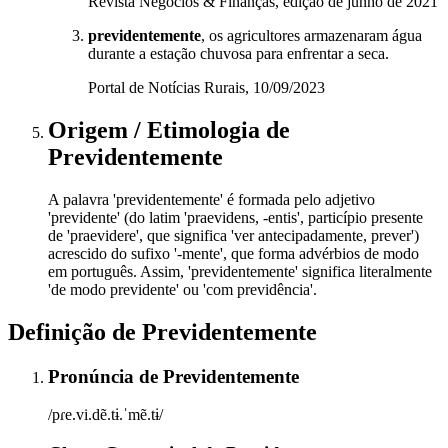
Revista Negócios & Finanças, edição de junho de 2021
previdentemente
, os agricultores armazenaram água
durante a estação chuvosa para enfrentar a seca.
Portal de Notícias Rurais, 10/09/2023
Origem / Etimologia
de
Previdentemente
A palavra 'previdentemente' é formada pelo adjetivo
'previdente' (do latim 'praevidens, -entis', particípio presente
de 'praevidere', que significa 'ver antecipadamente, prever')
acrescido do sufixo '-mente', que forma advérbios de modo
em português. Assim, 'previdentemente' significa literalmente
'de modo previdente' ou 'com previdência'.
Definição de
Previdentemente
Pronúncia
de
Previdentemente
/pɾe.vi.dẽ.tɨ.ˈmẽ.tɨ/