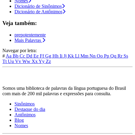
Nomes
Dicionário de Sinônimos
Dicionário de Antônimos
Veja também:
prepotentemente
Mais Palavras
Navegar por letra:
#
Aa
Bb
Cc
Dd
Ee
Ff
Gg
Hh
Ii
Jj
Kk
Ll
Mm
Nn
Oo
Pp
Qq
Rr
Ss
Tt
Uu
Vv
Ww
Xx
Yy
Zz
Somos uma biblioteca de palavras da língua portuguesa do Brasil
com mais de 200 mil palavras e expressões para consulta.
Sinônimos
Destaque do dia
Antônimos
Blog
Nomes