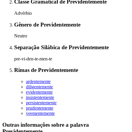
Classe Gramatical
de
Previdentemente
Advérbio
Gênero
de
Previdentemente
Neutro
Separação Silábica
de
Previdentemente
pre-vi-den-te-men-te
Rimas
de
Previdentemente
ardentemente
diligentemente
evidentemente
insistentemente
persistentemente
prudentemente
veementemente
Outras informações sobre
a palavra
Previdentemente