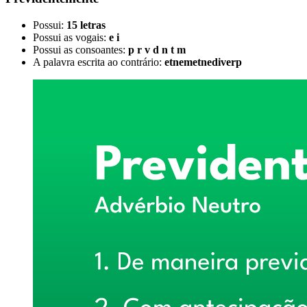
Possui:
15 letras
Possui as vogais:
e i
Possui as consoantes:
p r v d n t m
A palavra escrita ao contrário:
etnemetnediverp