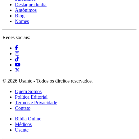
Destaque do dia
Antônimos
Blog
Nomes
Redes sociais:
© 2026 Usante - Todos os direitos reservados.
Quem Somos
Política Editorial
Termos e Privacidade
Contato
Bíblia Online
Médicos
Usante