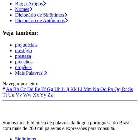
Blog / Artigos
Nomes
Dicionário de Sinônimos
Dicionário de Antônimos
Veja também:
prejudiciais
prestígio
presteza
preceitos
projéteis
Mais Palavras
Navegar por letra:
#
Aa
Bb
Cc
Dd
Ee
Ff
Gg
Hh
Ii
Jj
Kk
Ll
Mm
Nn
Oo
Pp
Qq
Rr
Ss
Tt
Uu
Vv
Ww
Xx
Yy
Zz
Somos uma biblioteca de palavras da língua portuguesa do Brasil
com mais de 200 mil palavras e expressões para consulta.
Sinônimos