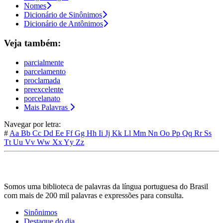
Nomes
Dicionário de Sinônimos
Dicionário de Antônimos
Veja também:
parcialmente
parcelamento
proclamada
preexcelente
porcelanato
Mais Palavras
Navegar por letra:
#
Aa
Bb
Cc
Dd
Ee
Ff
Gg
Hh
Ii
Jj
Kk
Ll
Mm
Nn
Oo
Pp
Qq
Rr
Ss
Tt
Uu
Vv
Ww
Xx
Yy
Zz
Somos uma biblioteca de palavras da língua portuguesa do Brasil
com mais de 200 mil palavras e expressões para consulta.
Sinônimos
Destaque do dia