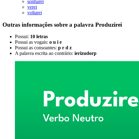
sonharei
verei
voltarei
Outras informações sobre
a palavra
Produzirei
Possui:
10 letras
Possui as vogais:
o u i e
Possui as consoantes:
p r d z
A palavra escrita ao contrário:
ierizudorp