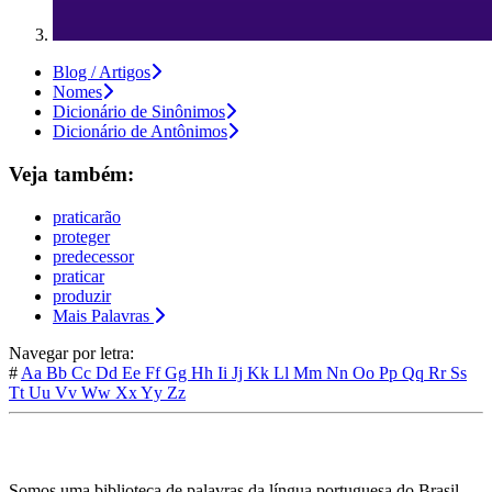
Blog / Artigos
Nomes
Dicionário de Sinônimos
Dicionário de Antônimos
Veja também:
praticarão
proteger
predecessor
praticar
produzir
Mais Palavras
Navegar por letra:
#
Aa
Bb
Cc
Dd
Ee
Ff
Gg
Hh
Ii
Jj
Kk
Ll
Mm
Nn
Oo
Pp
Qq
Rr
Ss
Tt
Uu
Vv
Ww
Xx
Yy
Zz
Somos uma biblioteca de palavras da língua portuguesa do Brasil