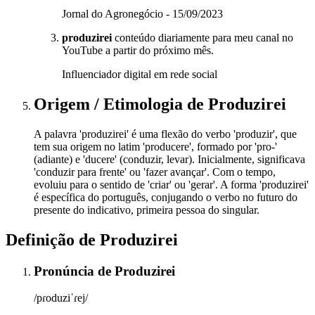
Jornal do Agronegócio - 15/09/2023
produzirei
conteúdo diariamente para meu canal no
YouTube a partir do próximo mês.
Influenciador digital em rede social
Origem / Etimologia
de
Produzirei
A palavra 'produzirei' é uma flexão do verbo 'produzir', que
tem sua origem no latim 'producere', formado por 'pro-'
(adiante) e 'ducere' (conduzir, levar). Inicialmente, significava
'conduzir para frente' ou 'fazer avançar'. Com o tempo,
evoluiu para o sentido de 'criar' ou 'gerar'. A forma 'produzirei'
é específica do português, conjugando o verbo no futuro do
presente do indicativo, primeira pessoa do singular.
Definição de
Produzirei
Pronúncia
de
Produzirei
/pɾoduziˈɾej/