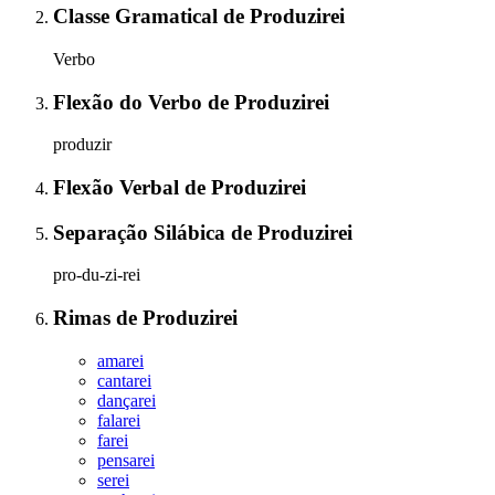
Classe Gramatical
de
Produzirei
Verbo
Flexão do Verbo
de
Produzirei
produzir
Flexão Verbal
de
Produzirei
Separação Silábica
de
Produzirei
pro-du-zi-rei
Rimas
de
Produzirei
amarei
cantarei
dançarei
falarei
farei
pensarei
serei