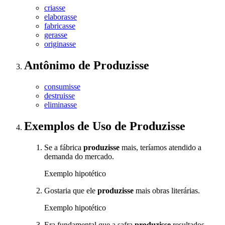
criasse
elaborasse
fabricasse
gerasse
originasse
Antônimo
de
Produzisse
consumisse
destruisse
eliminasse
Exemplos de Uso
de Produzisse
Se a fábrica
produzisse
mais, teríamos atendido a
demanda do mercado.
Exemplo hipotético
Gostaria que ele
produzisse
mais obras literárias.
Exemplo hipotético
Era fundamental que a safra
produzisse
resultados