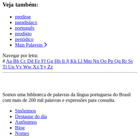
Veja também:
predisse
paradisíaco
português
prodígio
periódico
Mais Palavras
Navegar por letra:
#
Aa
Bb
Cc
Dd
Ee
Ff
Gg
Hh
Ii
Jj
Kk
Ll
Mm
Nn
Oo
Pp
Qq
Rr
Ss
Tt
Uu
Vv
Ww
Xx
Yy
Zz
Somos uma biblioteca de palavras da língua portuguesa do Brasil
com mais de 200 mil palavras e expressões para consulta.
Sinônimos
Destaque do dia
Antônimos
Blog
Nomes