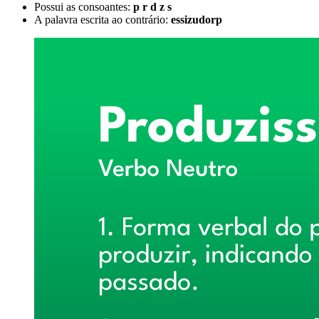
Possui as consoantes:
p r d z s
A palavra escrita ao contrário:
essizudorp